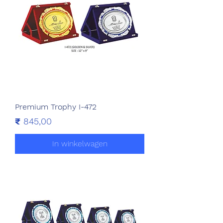
Premium Trophy I-472
Prijs
₹ 845,00
In winkelwagen