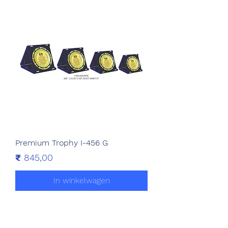
Premium Trophy I-456 G
Prijs
₹ 845,00
In winkelwagen