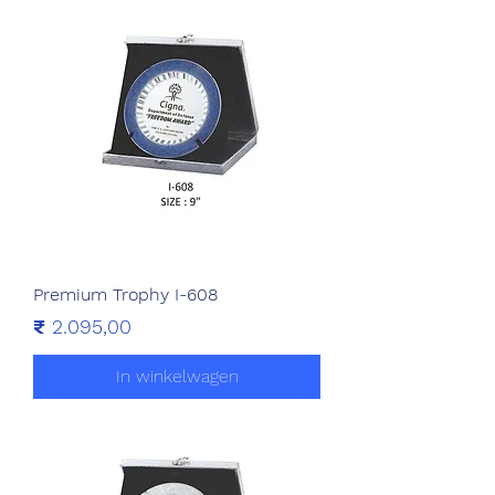
Premium Trophy I-608
Prijs
₹ 2.095,00
In winkelwagen