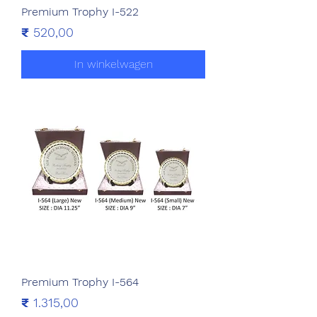
Premium Trophy I-522
Prijs
₹ 520,00
In winkelwagen
Premium Trophy I-564
Prijs
₹ 1.315,00