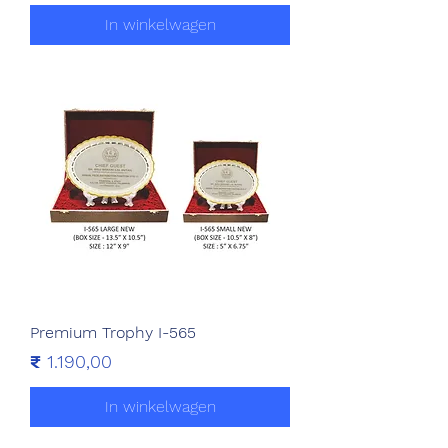
In winkelwagen
Premium Trophy I-565
Prijs
₹ 1.190,00
In winkelwagen