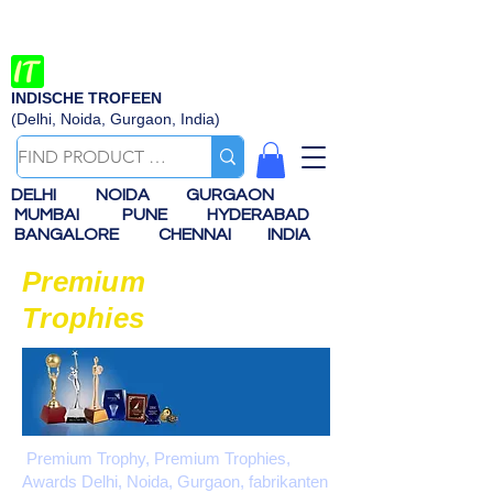
INDISCHE TROFEEN
(Delhi, Noida, Gurgaon, India)
DELHI
NOIDA
GURGAON
MUMBAI
PUNE
HYDERABAD
BANGALORE
CHENNAI
INDIA
Premium
Trophies
Premium Trophy, Premium Trophies,
Awards Delhi, Noida, Gurgaon, fabrikanten