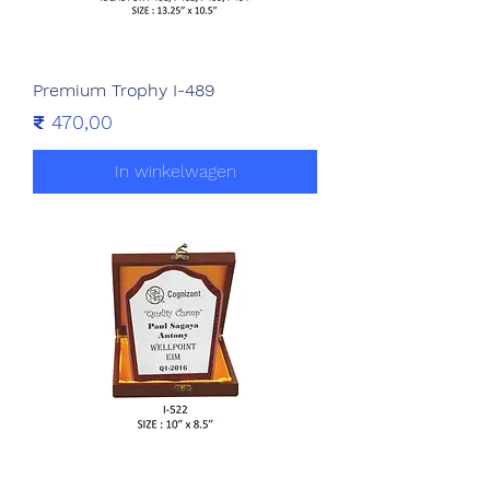
Premium Trophy I-489
Prijs
₹ 470,00
In winkelwagen