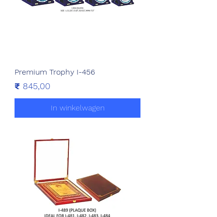
Premium Trophy I-456
Prijs
₹ 845,00
In winkelwagen