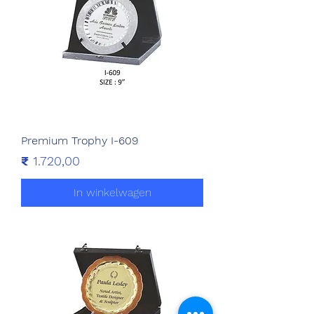
Premium Trophy I-609
Prijs
₹ 1.720,00
In winkelwagen