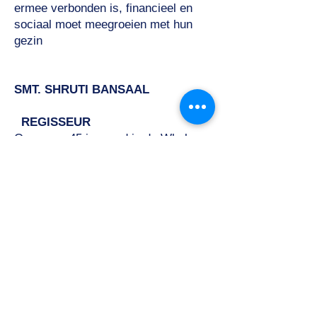
ermee verbonden is, financieel en
sociaal moet meegroeien met hun
gezin
SMT. SHRUTI BANSAAL
REGISSEUR
Ongeveer 45 jaar oud is de Whole
Time Director van het bedrijf. Zij is
een van de promotors van het bedrijf.
Ze is een MBA van de Universiteit
van Delhi en heeft meer dan 22
jarenlange rijke ervaring op het
gebied van beleidsvorming met
betrekking tot Marketing en Human
Resource Development.