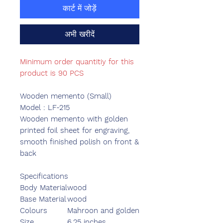
कार्ट में जोड़ें
अभी खरीदें
Minimum order quantitiy for this
product is 90 PCS
Wooden memento (Small)
Model : LF-215
Wooden memento with golden
printed foil sheet for engraving,
smooth finished polish on front &
back
Specifications
Body Material
wood
Base Material
wood
Colours
Mahroon and golden
Size
6.25 inches