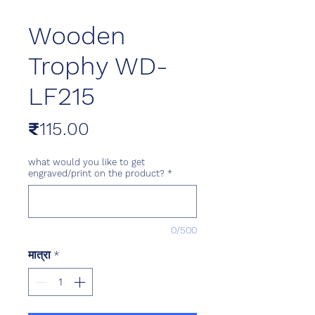
Wooden
Trophy WD-
LF215
मूल्य
₹115.00
what would you like to get
engraved/print on the product?
*
0/500
मात्रा
*