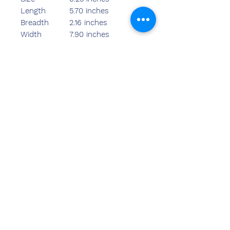
Length
5.70 inches
Breadth
2.16 inches
Width
7.90 inches
Weight
250.00 grams
Rate-75/- S
Rate-95/- M
Rate-115/- L
Without Box
हमसे संपर्क
करें
संदीप बंसल (बीई, एमबीए)
केमज़ोन इंडिया
कार्यालय का पता:
269 और 270 वर्धमान क्राउन मॉल
प्लॉट नंबर 2, सेक्टर-19.द्वारका
नई दिल्ली-110075
दूरभाष-
8178152173
,
7065200940