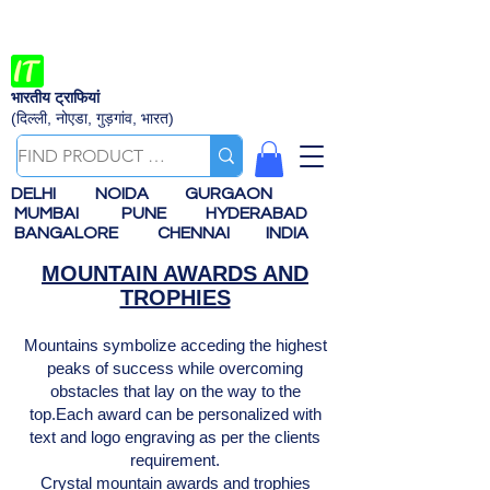
भारतीय ट्राफियां
(दिल्ली, नोएडा, गुड़गांव, भारत)
DELHI
NOIDA
GURGAON
MUMBAI
PUNE
HYDERABAD
BANGALORE
CHENNAI
INDIA
MOUNTAIN AWARDS AND
TROPHIES
Mountains symbolize acceding the highest
peaks of success while overcoming
obstacles that lay on the way to the
top.Each award can be personalized with
text and logo engraving as per the clients
requirement.
Crystal mountain awards and trophies