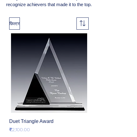
recognize achievers that made it to the top.
फ़िल्टर
Duet Triangle Award
मूल्य
₹2,100.00