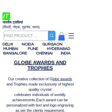
भारतीय ट्राफियां
(दिल्ली, नोएडा, गुड़गांव, भारत)
DELHI
NOIDA
GURGAON
MUMBAI
PUNE
HYDERABAD
BANGALORE
CHENNAI
INDIA
GLOBE AWARDS AND
TROPHIES
Our creative collection of G
lobe awards
and Trophies made exclusively of highest
quality crystal
celebrates individuals of worldly
achievements.Each award can be
personalized with text and logo engraving
as per the clients requirement.