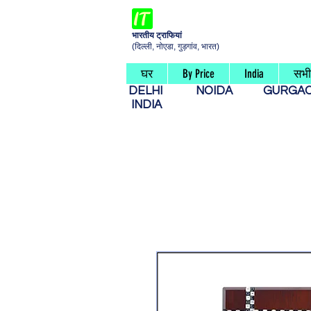
भारतीय ट्राफियां
(दिल्ली, नोएडा, गुड़गांव, भारत)
घर
By Price
India
सभी 
DELHI
NOIDA
GURG
INDIA