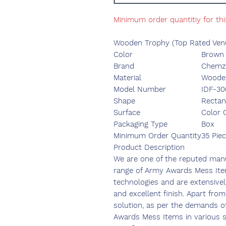
Minimum order quantitiy for th
Wooden Trophy (Top Rated Ven
Color
Brown
Brand
Chemzo
Material
Woode
Model Number
IDF-30
Shape
Rectan
Surface
Color 
Packaging Type
Box
Minimum Order Quantity
35 Pie
Product Description
We are one of the reputed manu
range of Army Awards Mess Item
technologies and are extensivel
and excellent finish. Apart from
solution, as per the demands of
Awards Mess Items in various s