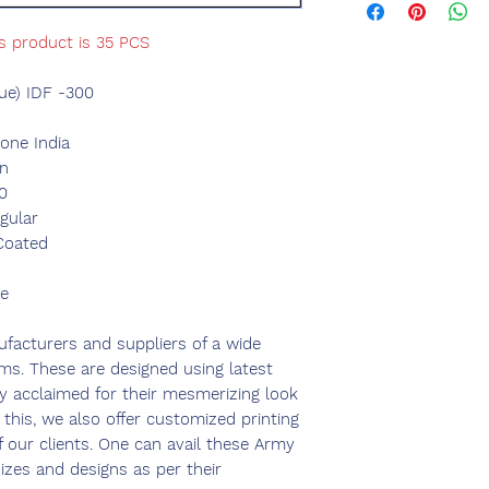
is product is 35 PCS
ue) IDF -300
ne India
n
0
gular
Coated
ce
facturers and suppliers of a wide
s. These are designed using latest
y acclaimed for their mesmerizing look
 this, we also offer customized printing
 our clients. One can avail these Army
izes and designs as per their