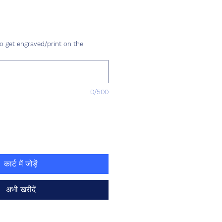
o get engraved/print on the
0/500
कार्ट में जोड़ें
अभी खरीदें