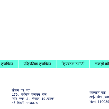
ट्राफियां
एक्रिलिक ट्राफियां
क्रिस्टल ट्रॉफी
लकड़ी की
शोरूम का पता:
कारखाना पता:
179, वर्धमान क्राउन मॉल
आई-5बी/1, बवाना
प्लॉट नंबर 2, सेक्टर-19.द्वारका
दिल्ली-11003
नई दिल्ली-110075