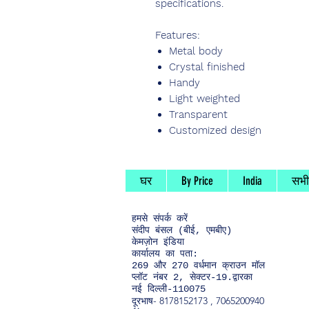
specifications.
Features:
Metal body
Crystal finished
Handy
Light weighted
Transparent
Customized design
घर
By Price
India
सभी 
हमसे संपर्क
करें
संदीप बंसल (बीई, एमबीए)
केमज़ोन इंडिया
कार्यालय का पता:
269 और 270 वर्धमान क्राउन मॉल
प्लॉट नंबर 2, सेक्टर-19.द्वारका
नई दिल्ली-110075
दूरभाष-
8178152173
,
7065200940