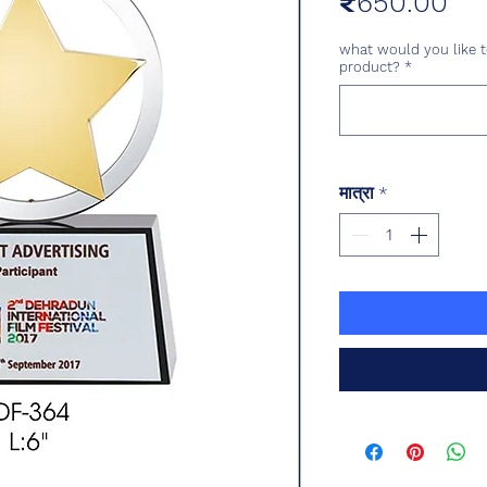
मूल्
₹650.00
what would you like t
product?
*
मात्रा
*