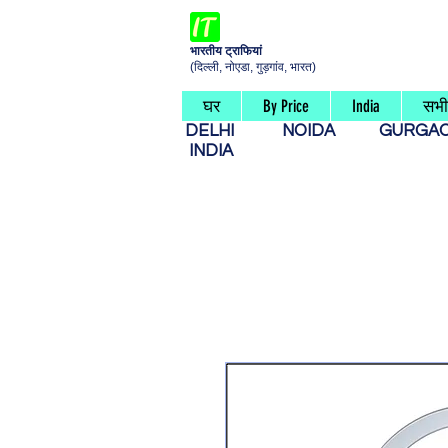
भारतीय ट्राफियां
(दिल्ली, नोएडा, गुड़गांव, भारत)
घर
By Price
India
सभी 
DELHI
NOIDA
GURG
INDIA