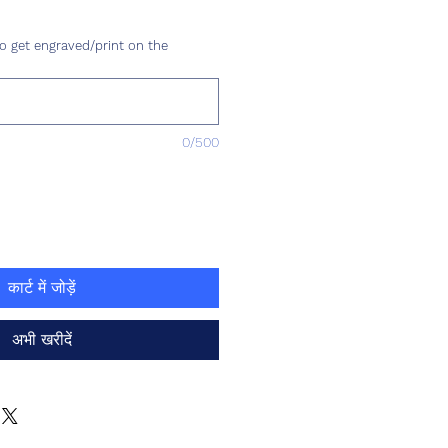
य
o get engraved/print on the
0/500
कार्ट में जोड़ें
अभी खरीदें