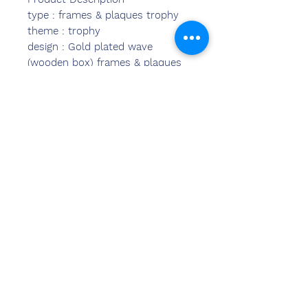
type : frames & plaques trophy
theme : trophy
design : Gold plated wave
(wooden box) frames & plaques
trophy
material : wood & metal
dimensions : 12" x 10"
Additional Information
Item Code
IDF -324
हमसे संपर्क
करें
संदीप बंसल (बीई, एमबीए)
केमज़ोन इंडिया
कार्यालय का पता:
269 और 270 वर्धमान क्राउन मॉल
प्लॉट नंबर 2, सेक्टर-19.द्वारका
नई दिल्ली-110075