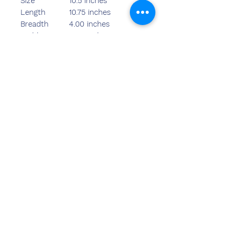
Size
10.5 inches
Length
10.75 inches
Breadth
4.00 inches
Width
4.00 inches
Weight
660.00 grams
Rate-645/- S
Rate-655/- M
Rate-675/- L
हमसे संपर्क
करें
संदीप बंसल (बीई, एमबीए)
केमज़ोन इंडिया
कार्यालय का पता:
269 और 270 वर्धमान क्राउन मॉल
प्लॉट नंबर 2, सेक्टर-19.द्वारका
नई दिल्ली-110075
दूरभाष-
8178152173
,
7065200940
ईमेल- sandeepbansal174@gmail.com