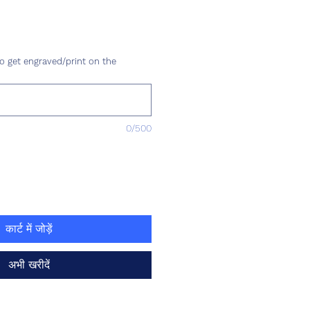
ल्य
o get engraved/print on the
0/500
कार्ट में जोड़ें
अभी खरीदें