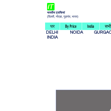
भारतीय ट्राफियां
(दिल्ली, नोएडा, गुड़गांव, भारत)
घर
By Price
India
सभी 
DELHI
NOIDA
GURG
INDIA