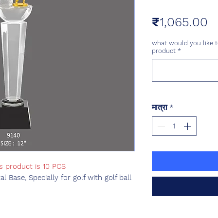
मू
₹1,065.00
what would you like t
product
*
मात्रा
*
s product is 10 PCS
 Base, Specially for golf with golf ball