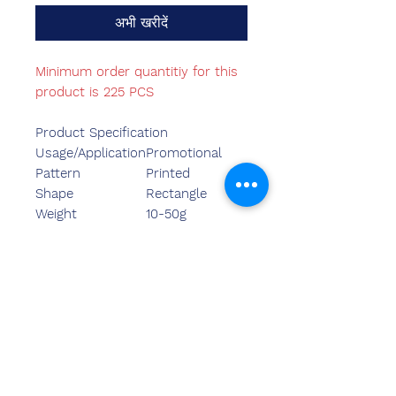
अभी खरीदें
Minimum order quantitiy for this
product is 225 PCS
Product Specification
Usage/Application
Promotional
Pattern
Printed
Shape
Rectangle
Weight
10-50g
Surface Finishing
Color Coated
हमसे संपर्क
करें
संदीप बंसल (बीई, एमबीए)
केमज़ोन इंडिया
कार्यालय का पता:
269 और 270 वर्धमान क्राउन मॉल