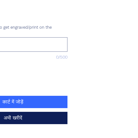
य
o get engraved/print on the
0/500
कार्ट में जोड़ें
अभी खरीदें