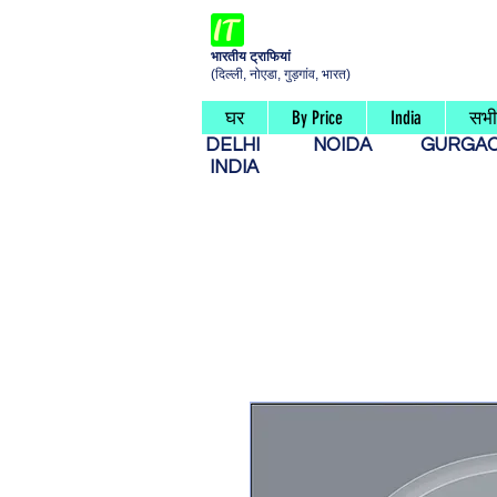
भारतीय ट्राफियां
(दिल्ली, नोएडा, गुड़गांव, भारत)
घर
By Price
India
सभी 
DELHI
NOIDA
GURG
INDIA