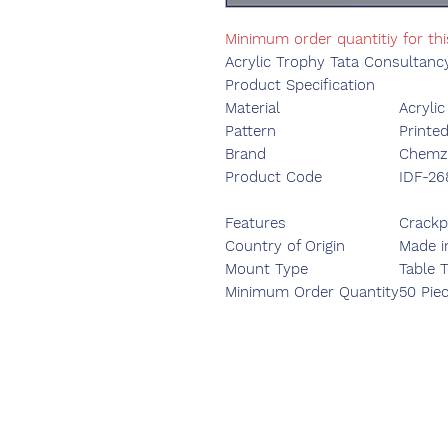
Minimum order quantitiy for th
Acrylic Trophy Tata Consultanc
Product Specification
Material
Acrylic
Pattern
Printe
Brand
Chemzo
Product Code
IDF-26
Features
Crackp
Country of Origin
Made i
Mount Type
Table 
Minimum Order Quantity
50 Pie