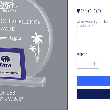
मूल्
₹250.00
what would you like t
product?
*
मात्रा
*