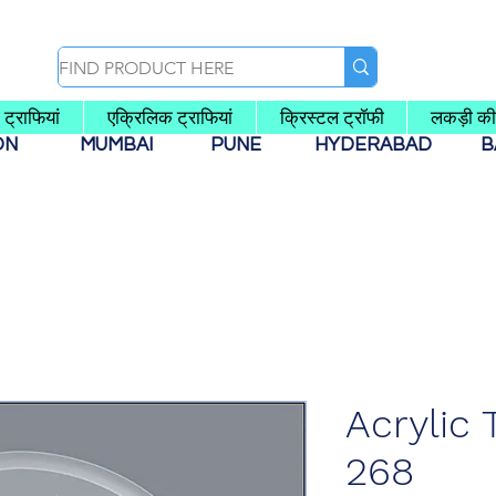
ट्राफियां
एक्रिलिक ट्राफियां
क्रिस्टल ट्रॉफी
लकड़ी की
AON
MUMBAI
PUNE
HYDERABAD
B
Acrylic 
268