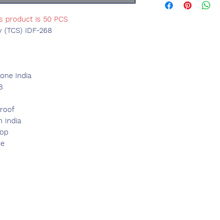
is product is 50 PCS
y (TCS) IDF-268
d
ne India
8
roof
n India
Top
ce