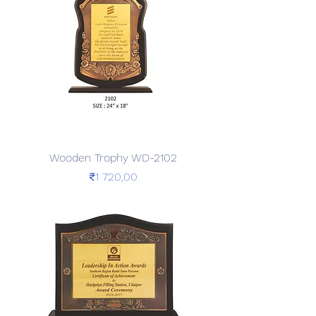
Wooden Trophy WD-2102
Price
₹1 720,00