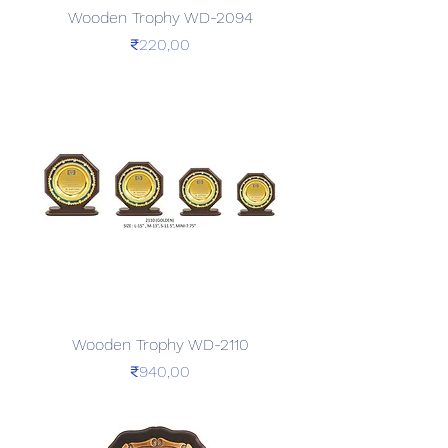
Wooden Trophy WD-2094
Price
₹220,00
Wooden Trophy WD-2110
Price
₹940,00