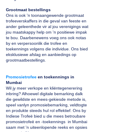
Grootmaat bestellings
Ons is ook 'n toonaangewende grootmaat
trofeeverskaffers in die geval van feeste en
ander geleenthede vir al jou verenigings wat
jou maatskappy help om 'n positiewe impak
te bou. Daarbenewens voeg ons ook notas
by en verpersoonlik die trofee en
toekennings volgens die individue. Ons bied
eksklusiewe afslag en aanbiedings op
grootmaatbestellings.
Promosietrofee
en toekennings in
Mumbai
Wil jy meer verkope en kliëntegenerering
inbring? Alhoewel digitale bemarking dalk
die gewildste en mees-gekiesde metode is,
speel vanlyn promosiebemarking, veldtogte
en produkte steeds hul rol effektief. Ons by
Indiese Trofeë bied u die mees betroubare
promosietrofeë en -toekennings in Mumbai
saam met 'n uiteenlopende reeks en opsies