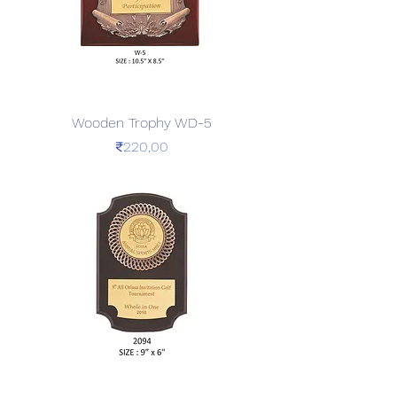
Wooden Trophy WD-5
Price
₹220,00