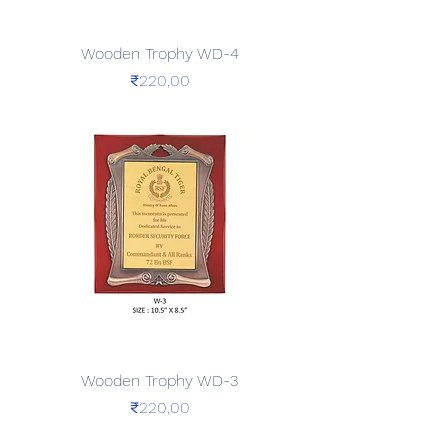
Wooden Trophy WD-4
Price
₹220,00
Wooden Trophy WD-3
Price
₹220,00