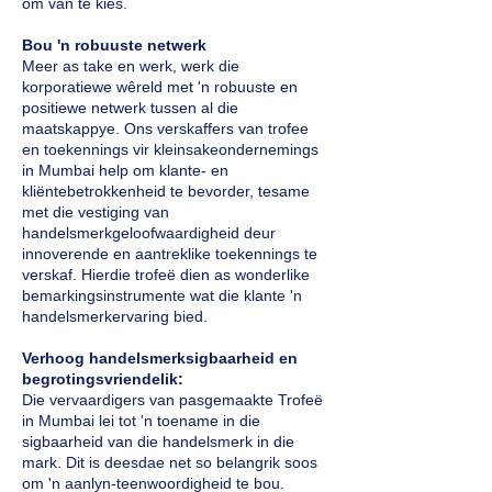
om van te kies.
Bou 'n robuuste netwerk
Meer as take en werk, werk die
korporatiewe wêreld met 'n robuuste en
positiewe netwerk tussen al die
maatskappye. Ons verskaffers van trofee
en toekennings vir kleinsakeondernemings
in Mumbai help om klante- en
kliëntebetrokkenheid te bevorder, tesame
met die vestiging van
handelsmerkgeloofwaardigheid deur
innoverende en aantreklike toekennings te
verskaf. Hierdie trofeë dien as wonderlike
bemarkingsinstrumente wat die klante 'n
handelsmerkervaring bied.
Verhoog handelsmerksigbaarheid en
begrotingsvriendelik:
Die vervaardigers van pasgemaakte Trofeë
in Mumbai lei tot 'n toename in die
sigbaarheid van die handelsmerk in die
mark. Dit is deesdae net so belangrik soos
om 'n aanlyn-teenwoordigheid te bou.