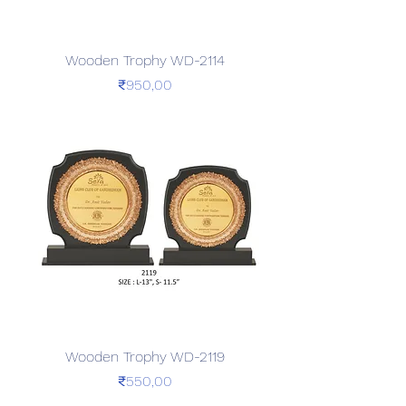
Wooden Trophy WD-2114
Price
₹950,00
Wooden Trophy WD-2119
Price
₹550,00