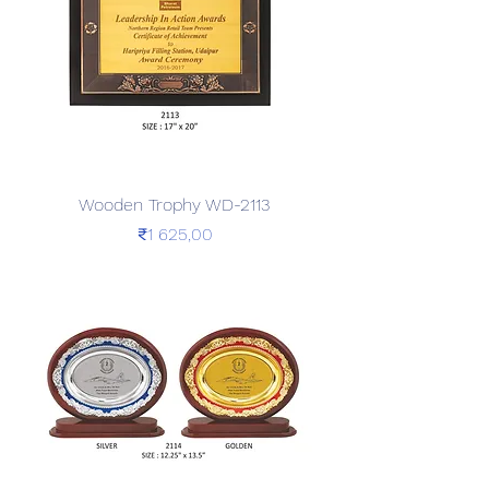
Wooden Trophy WD-2113
Price
₹1 625,00