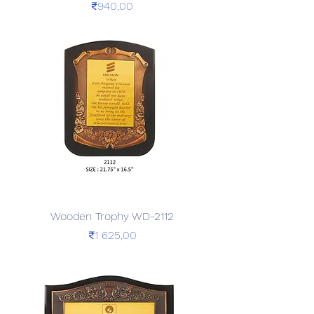
Price
₹940,00
Wooden Trophy WD-2112
Price
₹1 625,00