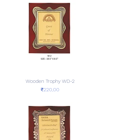
Wooden Trophy WD-2
Price
₹220,00