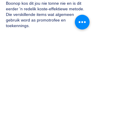
Boonop kos dit jou nie tonne nie en is dit
eerder 'n redelik koste-effektiewe metode.
Die verskillende items wat algemeen
gebruik word as promotrofee en
toekennings.
Nuwejaarstrofee en -toekennings in
Mumbai
Trofee en toekennings gaan hand aan
hand. Nuwe jaar is een van die mees
gevierde geleenthede, wat die
maatskappyverhoudinge geniet en as
sodanig korporatiewe uitruil Trofee en
toekennings is 'n jaarlikse tradisie vir die
meeste maatskappye wat gegee word as 'n
blyk van waardering aan die kliënte en
kliënte. Ons by Indian Trophies, is ervare
nuutste Trofee en toekennings verskaffers,
voorberei volgens u vereistes.
Begroting en aanpassing
Wil nie oorboord gaan met die begroting vir
korporatiewe trofee en toekennings vir