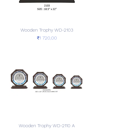
Wooden Trophy WD-2103
Price
₹1 720,00
Wooden Trophy WD-2110 A