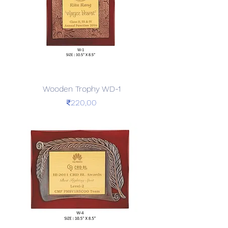
Wooden Trophy WD-1
Price
₹220,00