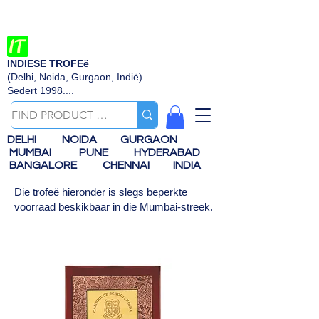
INDIESE TROFEë
(Delhi, Noida, Gurgaon, Indië)
Sedert 1998....
DELHI
NOIDA
GURGAON
MUMBAI
PUNE
HYDERABAD
BANGALORE
CHENNAI
INDIA
Die trofeë hieronder is slegs beperkte
voorraad beskikbaar in die Mumbai-streek.