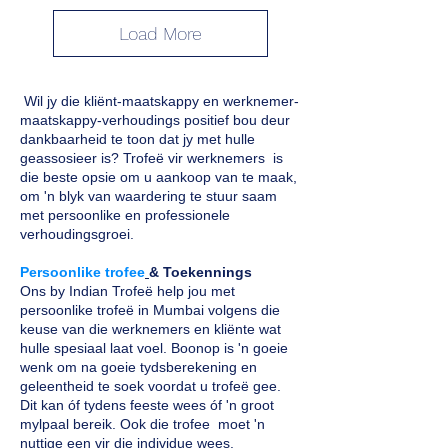
Load More
Wil jy die kliënt-maatskappy en werknemer-
maatskappy-verhoudings positief bou deur
dankbaarheid te toon dat jy met hulle
geassosieer is? Trofeë vir werknemers is
die beste opsie om u aankoop van te maak,
om 'n blyk van waardering te stuur saam
met persoonlike en professionele
verhoudingsgroei.
Persoonlike trofee
& Toekennings
Ons by Indian Trofeë help jou met
persoonlike trofeë in Mumbai volgens die
keuse van die werknemers en kliënte wat
hulle spesiaal laat voel. Boonop is 'n goeie
wenk om na goeie tydsberekening en
geleentheid te soek voordat u trofeë gee.
Dit kan óf tydens feeste wees óf 'n groot
mylpaal bereik. Ook die trofee moet 'n
nuttige een vir die individue wees.