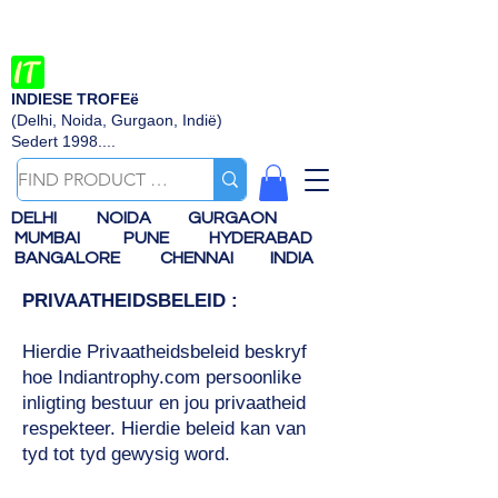
INDIESE TROFEë
(Delhi, Noida, Gurgaon, Indië)
Sedert 1998....
DELHI
NOIDA
GURGAON
MUMBAI
PUNE
HYDERABAD
BANGALORE
CHENNAI
INDIA
PRIVAATHEIDSBELEID :
Hierdie Privaatheidsbeleid beskryf
hoe Indiantrophy.com persoonlike
inligting bestuur en jou privaatheid
respekteer. Hierdie beleid kan van
tyd tot tyd gewysig word.