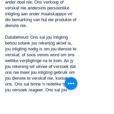
ander doel nie. Ons verkoop of
verskaf nie andersins persoonlike
inligting aan ander maatskappye vir
die bemarking van hul eie produkte of
dienste nie.
Databehoud: Ons sal jou inligting
behou solank jou rekening aktief is,
jou inligting nodig is om jou dienste te
verskaf, of soos vereis word om ons
wetlike verpligtinge na te kom. As jy
jou rekening wil uitvee of versoek dat
ons nie meer jou inligting gebruik om
jou dienste te verskaf nie, kontak
ons. Ons sal binne 'n redelike tyd op
jou versoek reageer. Ons sal jou
inligting behou en gebruik soos nodig
om aan ons wetlike verpligtinge te
voldoen, dispute op te los en ons
ooreenkomste af te dwing.