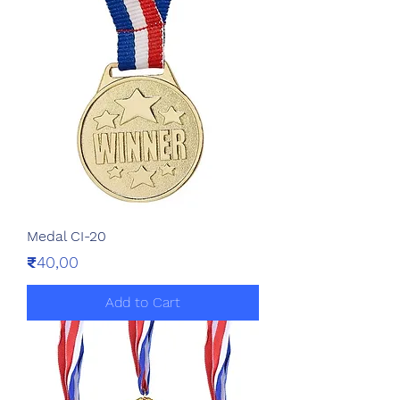
Medal CI-20
Price
₹40,00
Add to Cart