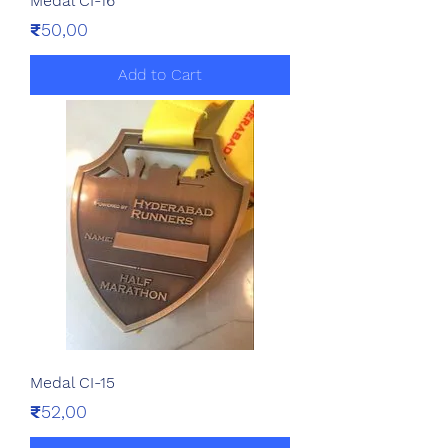
Medal CI-16
Price
₹50,00
Add to Cart
Medal CI-15
Price
₹52,00