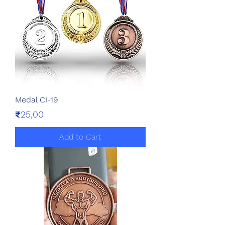
Medal CI-19
Price
₹25,00
Add to Cart