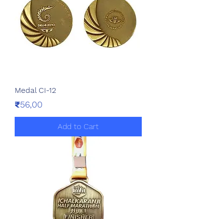
Medal CI-12
Price
₹56,00
Add to Cart