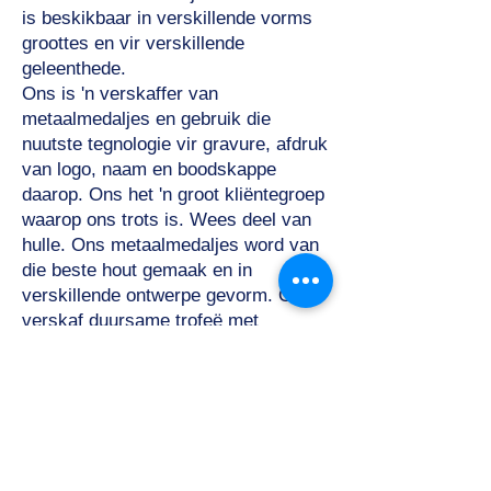
is beskikbaar in verskillende vorms
groottes en vir verskillende
geleenthede.
Ons is 'n verskaffer van
metaalmedaljes en gebruik die
nuutste tegnologie vir gravure, afdruk
van logo, naam en boodskappe
daarop. Ons het 'n groot kliëntegroep
waarop ons trots is. Wees deel van
hulle. Ons metaalmedaljes word van
die beste hout gemaak en in
verskillende ontwerpe gevorm. Ons
verskaf duursame trofeë met
perfekte afwerking wat sy eie glans
het wanneer dit in die hande van
waardige wenners is. Ons is
vervaardigers van metaalmedaljes in
Delhi, Gurgaon en Noida en verskaf
dit regoor Indië.