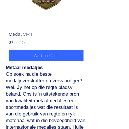
Medal CI-11
Price
₹57,00
Add to Cart
Metaal medaljes
Op soek na die beste
medaljeverskaffer en vervaardiger?
Wel. Jy het op die regte bladsy
beland. Ons is 'n uitstekende bron
van kwaliteit metaalmedaljes en
sportmedaljes wat die resultaat is
van die gebruik van regte en ryk
materiaal wat in die bevoegdheid van
internasionale medaljes staan. Hulle