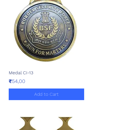
Medal CI-13
Price
₹54,00
Add to Cart