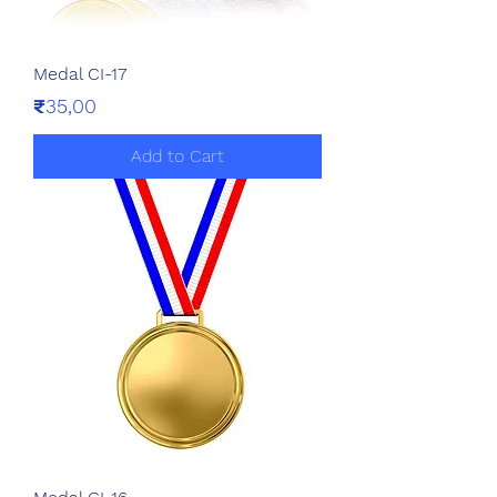
Medal CI-17
Price
₹35,00
Add to Cart