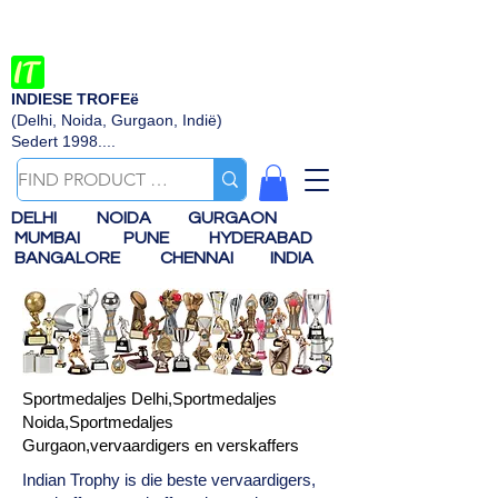
INDIESE TROFEë
(Delhi, Noida, Gurgaon, Indië)
Sedert 1998....
DELHI
NOIDA
GURGAON
MUMBAI
PUNE
HYDERABAD
BANGALORE
CHENNAI
INDIA
Sportmedaljes Delhi,Sportmedaljes
Noida,Sportmedaljes
Gurgaon,vervaardigers en verskaffers
Indian Trophy is die beste vervaardigers,