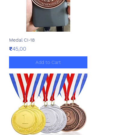
Medal CI-18
Price
₹45,00
Add to Cart