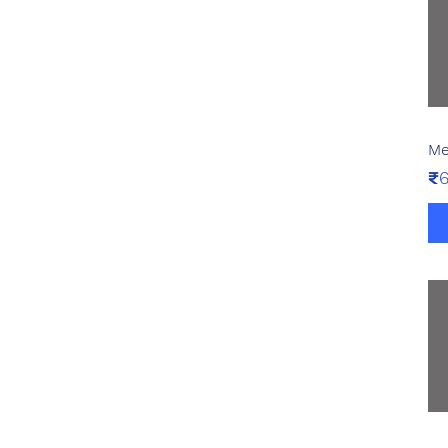
Me
Pr
₹6