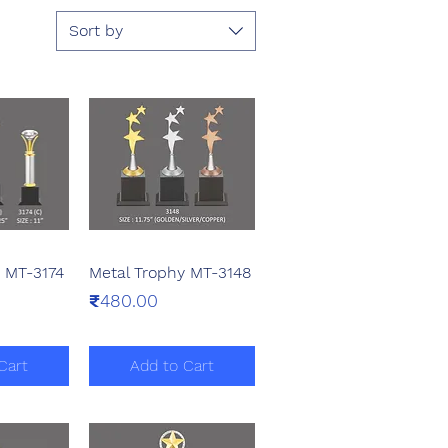
Sort by
 MT-3174
Metal Trophy MT-3148
View
Quick View
Price
₹480.00
Cart
Add to Cart