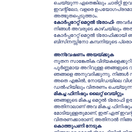
ചെയ്യുന്ന ഏതെങ്കിലും ചാരിറ്റി 
ഇവന്റിലോ, വളരെ ഉപയോഗപ്രദമായ 
അത്ഭുതപ്പെടുത്താം.
കോർപ്പറേറ്റ് മെറ്റൽ ട്രോഫി-
അവർക്ക
നിങ്ങൾ അവരുടെ കാഴ്ചയിലും അതിനാ
കോർപ്പറേറ്റ് മെറ്റൽ ട്രോഫിക്
ബിസിനസ്സിനോ കമ്പനിയുടെ പ്ര
അന്വേഷണം അയയ്ക്കുക
നൂതന സാങ്കേതിക വിദ്യകളെക്കുറിച്
പൂർണ്ണമായ അറിവുള്ള ഞങ്ങളുടെ 
ഞങ്ങളെ അനുവദിക്കുന്നു. നിങ്ങൾ
അതെ എങ്കിൽ, നോയിഡയിലെ വിശ്വസ
ഡൽഹിയിലും വിതരണം ചെയ്യുന്ന
മികച്ച ഫിനിഷും ലൈറ്റ് വെയിറ്റും
ഞങ്ങളുടെ മികച്ച മെറ്റൽ ട്രോഫി ഉ
അതിനാലാണ് അവ മികച്ച ഫിനിഷും 
മോടിയുള്ളതുമാണ്, ഇത് ഏത് ഇവന്
വിതരണക്കാരാണ്, അതിനാൽ നിങ്ങൾക്
കൊത്തുപണി നേടുക