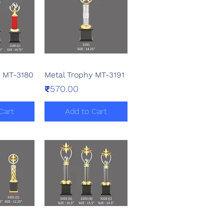
y MT-3180
Metal Trophy MT-3191
View
Quick View
Price
₹570.00
Cart
Add to Cart