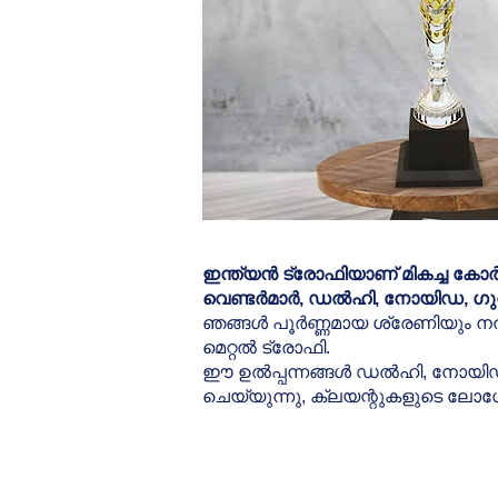
ഇന്ത്യൻ ട്രോഫിയാണ് മികച്ച കോർപ്പ
വെണ്ടർമാർ, ഡൽഹി, നോയിഡ, ഗുഡ
ഞങ്ങൾ പൂർണ്ണമായ ശ്രേണിയും നൽ
മെറ്റൽ ട്രോഫി.
ഈ ഉൽപ്പന്നങ്ങൾ ഡൽഹി, നോയിഡ, ഗ
ചെയ്യുന്നു, ക്ലയന്റുകളുടെ ലോഗ