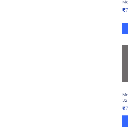
Me
Pr
₹7
Me
32
Pr
₹7