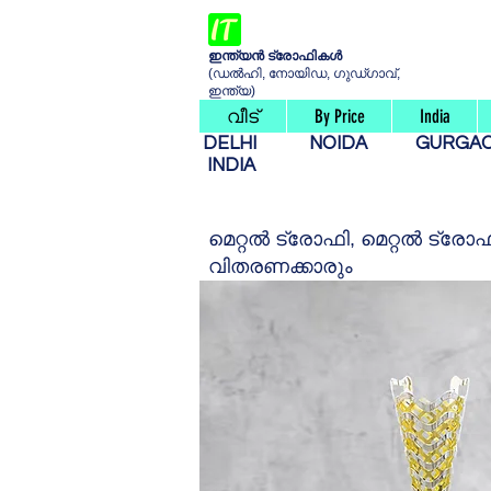
ഇന്ത്യൻ ട്രോഫികൾ
(ഡൽഹി, നോയിഡ, ഗുഡ്ഗാവ്,
ഇന്ത്യ)
വീട്
By Price
India
DELHI
NOIDA
GURG
INDIA
മെറ്റൽ ട്രോഫി, മെറ്റൽ ട്
വിതരണക്കാരും