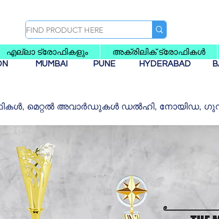
എല്ലാ ട്രോഫികളും
അക്രിലിക് ട്രോഫികൾ
AON
MUMBAI
PUNE
HYDERABAD
B
രോഫികൾ, മെറ്റൽ അവാർഡുകൾ ഡൽഹി, നോയിഡ, ഗുഡ്ഗ