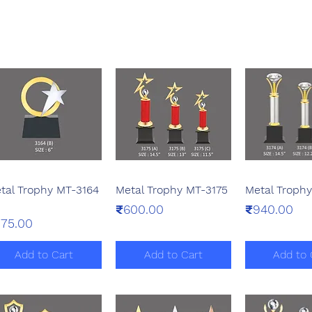
tal Trophy MT-3164
Metal Trophy MT-3175
Metal Trophy
Quick View
Quick View
Quick 
Price
Price
₹600.00
₹940.00
ice
75.00
Add to Cart
Add to Cart
Add to 