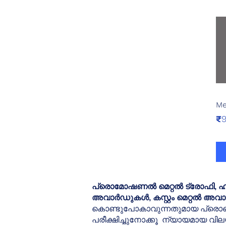
Me
Pr
₹9
പ്രൊമോഷണൽ മെറ്റൽ ട്രോഫി, ഹാ
അവാർഡുകൾ, കസ്റ്റം മെറ്റൽ അവാ
കൊണ്ടുപോകാവുന്നതുമായ പ്രൊഫൈ
പരീക്ഷിച്ചുനോക്കൂ
ന്യായമായ വിലയ