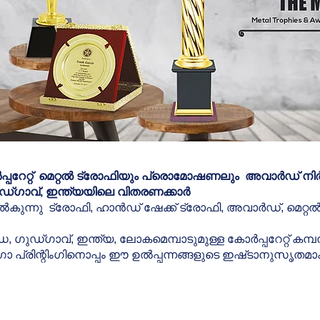
റേറ്റ്
മെറ്റൽ ട്രോഫിയും
പ്രൊമോഷണലും
അവാർഡ് നിർമ
്ഗാവ്, ഇന്ത്യയിലെ വിതരണക്കാർ
കുന്നു ട്രോഫി, ഹാൻഡ് ഷേക്ക് ട്രോഫി, അവാർഡ്, മെറ്
ുഡ്ഗാവ്, ഇന്ത്യ, ലോകമെമ്പാടുമുള്ള കോർപ്പറേറ്റ് കമ്
ോ പ്രിന്റിംഗിനൊപ്പം ഈ ഉൽപ്പന്നങ്ങളുടെ ഇഷ്‌ടാനുസൃതമ