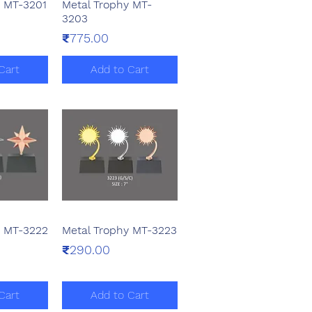
y MT-3201
Metal Trophy MT-
View
Quick View
3203
Price
₹775.00
Cart
Add to Cart
y MT-3222
Metal Trophy MT-3223
View
Quick View
Price
₹290.00
Cart
Add to Cart