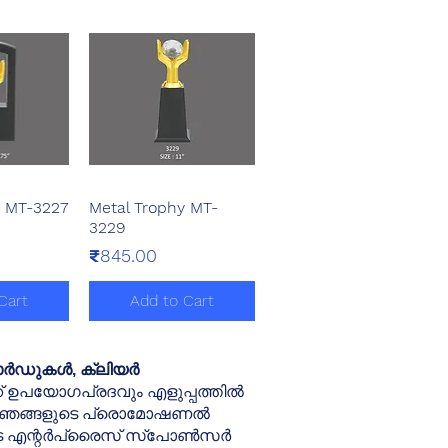
y MT-3227
Metal Trophy MT-
View
Quick View
3229
Price
₹845.00
Cart
Add to Cart
വാർഡുകൾ, ക്ലിയർ
ക്ക് ഉപയോഗപ്രദവും എളുപ്പത്തിൽ
ിൽ, ഞങ്ങളുടെ പ്രൊമോഷണൽ
ങളുടെ എന്റർപ്രൈസ് സ്പോൺസർ