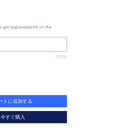
o get engraved/print on the
0/500
ートに追加する
今すぐ購入