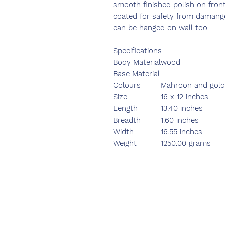
smooth finished polish on front
coated for safety from damange
can be hanged on wall too
Specifications
Body Material
wood
Base Material
Colours
Mahroon and gol
Size
16 x 12 inches
Length
13.40 inches
Breadth
1.60 inches
Width
16.55 inches
Weight
1250.00 grams