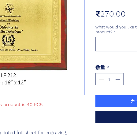
価
₹270.00
格
what would you like t
product?
*
数量
*
カ
is product is 40 PCS
nted foil sheet for engraving,