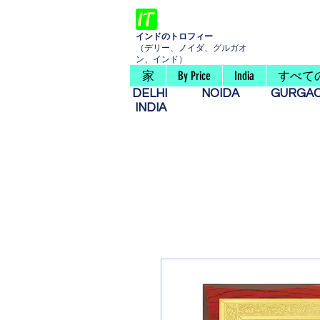
インドのトロフィー
（デリー、ノイダ、グルガオ
ン、インド）
家
By Price
India
すべて
DELHI
NOIDA
GURG
INDIA