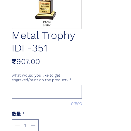
Metal Trophy
IDF-351
価
₹907.00
格
what would you like to get
engraved/print on the product?
*
0/500
数量
*