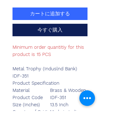
カートに追加する
今すぐ購入
Minimum order quantitiy for this
product is 15 PCS
Metal Trophy (Induslnd Bank)
IDF-351
Product Specification
Material
Brass & Wooden
Product Code
IDF-351
Size (Inches)
13.5 Inch
Country of Origin
Made in India
Mounted Type
Table Top