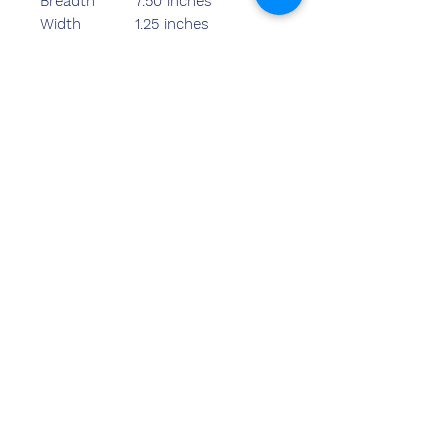
Breadth
7.50 inches
Width
1.25 inches
Weight
410.00 grams
ನಮ್ಮನ್ನು
ಸಂಪರ್ಕಿಸಿ
ಸಂದೀಪ್ ಬನ್ಸಾಲ್ (BE,MBA)
ಚೆಮ್ಝೋನ್ ಇಂಡಿಯಾ
ಕಚೇರಿ ವಿಳಾಸ:
269 ಮತ್ತು 270 ವರ್ಧಮಾನ್ ಕ್ರೌನ್ ಮಾಲ್
ಪ್ಲಾಟ್ ಸಂಖ್ಯೆ 2, ಸೆಕ್ಟರ್-19. ದ್ವಾರಕಾ
ಹೊಸ ದೆಹಲಿ-110075
Ph-
8178152173
,
7065200940
ಇಮೇಲ್- sandeepbansal174@gmail.com
ಶೋರೂಂ ವಿಳಾಸ:
179, ವರ್ಧಮಾನ್ ಕ್ರೌನ್ ಮಾಲ್
ಪ್ಲಾಟ್ ಸಂಖ್ಯೆ 2, ಸೆಕ್ಟರ್-19. ದ್ವಾರಕಾ
ಹೊಸ ದೆಹಲಿ-110075