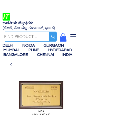
ಭಾರತೀಯ ಟ್ರೋಫಿಗಳು
(ದೆಹಲಿ, ನೋಯ್ಡಾ, ಗುರ್ಗಾಂವ್, ಭಾರತ)
DELHI
NOIDA
GURGAON
MUMBAI
PUNE
HYDERABAD
BANGALORE
CHENNAI
INDIA