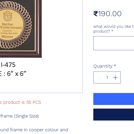
Pri
₹190.00
what would you like t
product?
*
Quantity
*
is product is 55 PCS
ame (Single Size)
und frame in cooper colour and