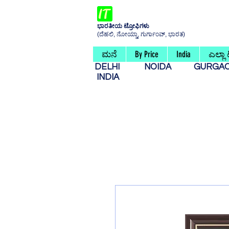
ಭಾರತೀಯ ಟ್ರೋಫಿಗಳು
(ದೆಹಲಿ, ನೋಯ್ಡಾ, ಗುರ್ಗಾಂವ್, ಭಾರತ)
ಮನೆ
By Price
India
ಎಲ್ಲಾ
DELHI
NOIDA
GURG
INDIA