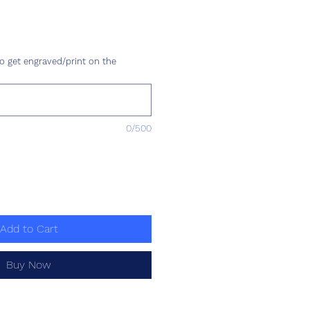
ce
o get engraved/print on the
0/500
Add to Cart
Buy Now