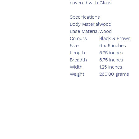
covered with Glass
Specifications
Body Material
wood
Base Material
Wood
Colours
Black & Brown
Size
6 x 6 inches
Length
6.75 inches
Breadth
6.75 inches
Width
1.25 inches
Weight
260.00 grams