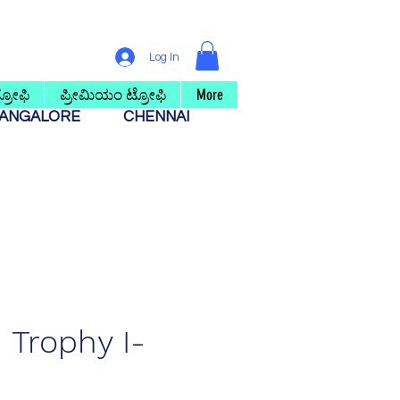
Log In
ರೋಫಿ
ಪ್ರೀಮಿಯಂ ಟ್ರೋಫಿ
More
ANGALORE
CHENNAI
Trophy I-