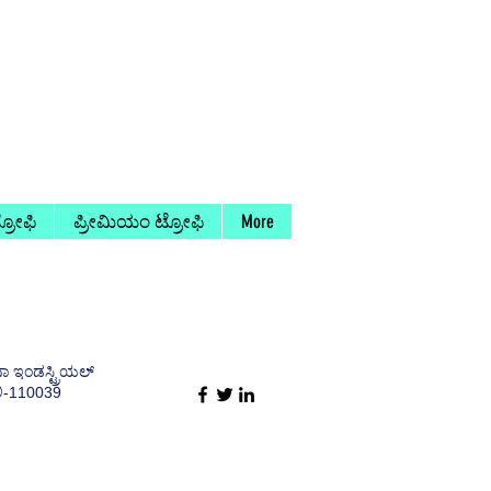
ರೋಫಿ
ಪ್ರೀಮಿಯಂ ಟ್ರೋಫಿ
More
ಾ ಇಂಡಸ್ಟ್ರಿಯಲ್
ಿ-110039