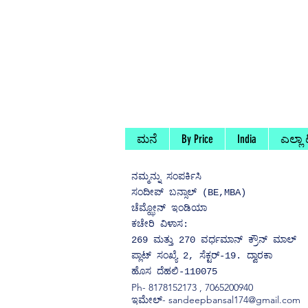
ಮನೆ
By Price
India
ಎಲ್ಲಾ
ನಮ್ಮನ್ನು
ಸಂಪರ್ಕಿಸಿ
ಸಂದೀಪ್ ಬನ್ಸಾಲ್ (BE,MBA)
ಚೆಮ್ಝೋನ್ ಇಂಡಿಯಾ
ಕಚೇರಿ ವಿಳಾಸ:
269 ಮತ್ತು 270 ವರ್ಧಮಾನ್ ಕ್ರೌನ್ ಮಾಲ್
ಪ್ಲಾಟ್ ಸಂಖ್ಯೆ 2, ಸೆಕ್ಟರ್-19. ದ್ವಾರಕಾ
ಹೊಸ ದೆಹಲಿ-110075
Ph-
8178152173
,
7065200940
ಇಮೇಲ್- sandeepbansal174@gmail.com