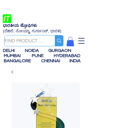
ಭಾರತೀಯ ಟ್ರೋಫಿಗಳು
(ದೆಹಲಿ, ನೋಯ್ಡಾ, ಗುರ್ಗಾಂವ್, ಭಾರತ)
DELHI
NOIDA
GURGAON
MUMBAI
PUNE
HYDERABAD
BANGALORE
CHENNAI
INDIA