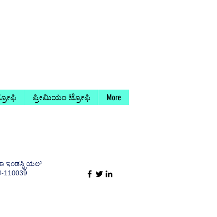
ರೋಫಿ
ಪ್ರೀಮಿಯಂ ಟ್ರೋಫಿ
More
ಾ ಇಂಡಸ್ಟ್ರಿಯಲ್
ಿ-110039