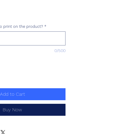
ce
o print on the product?
*
0/500
Add to Cart
Buy Now