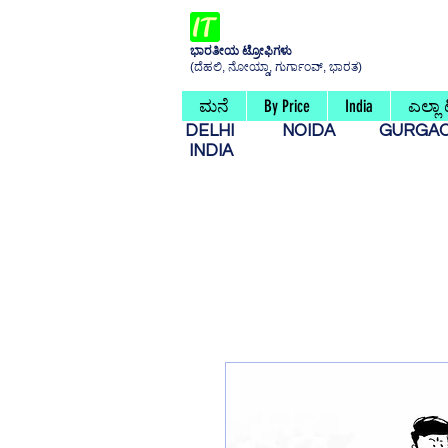
ಭಾರತೀಯ ಟ್ರೋಫಿಗಳು
(ದೆಹಲಿ, ನೋಯ್ಡಾ, ಗುರ್ಗಾಂವ್, ಭಾರತ)
ಮನೆ
By Price
India
ಎಲ್ಲಾ
DELHI
NOIDA
GURG
INDIA