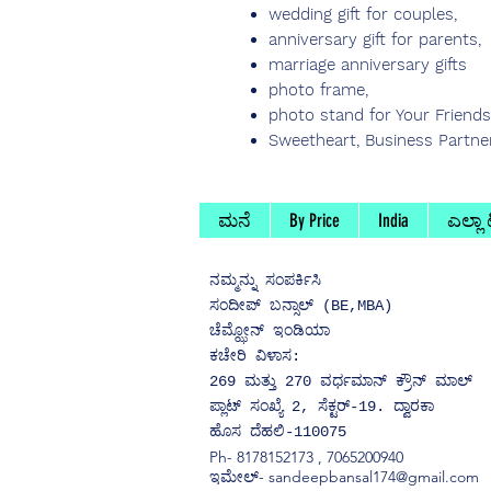
wedding gift for couples,
anniversary gift for parents,
marriage anniversary gifts
photo frame,
photo stand for Your Friends
Sweetheart, Business Partn
ಮನೆ
By Price
India
ಎಲ್ಲಾ
ನಮ್ಮನ್ನು
ಸಂಪರ್ಕಿಸಿ
ಸಂದೀಪ್ ಬನ್ಸಾಲ್ (BE,MBA)
ಚೆಮ್ಝೋನ್ ಇಂಡಿಯಾ
ಕಚೇರಿ ವಿಳಾಸ:
269 ಮತ್ತು 270 ವರ್ಧಮಾನ್ ಕ್ರೌನ್ ಮಾಲ್
ಪ್ಲಾಟ್ ಸಂಖ್ಯೆ 2, ಸೆಕ್ಟರ್-19. ದ್ವಾರಕಾ
ಹೊಸ ದೆಹಲಿ-110075
Ph-
8178152173
,
7065200940
ಇಮೇಲ್- sandeepbansal174@gmail.com