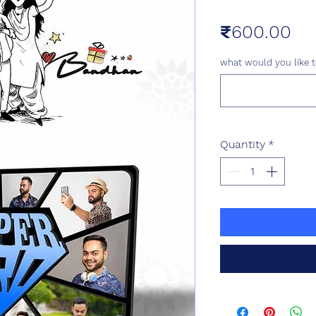
Pri
₹600.00
what would you like t
Quantity
*