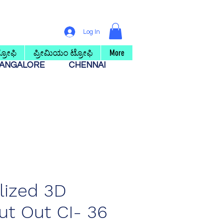
Log In
ರೋಫಿ
ಪ್ರೀಮಿಯಂ ಟ್ರೋಫಿ
More
ANGALORE
CHENNAI
lized 3D
t Out CI- 36