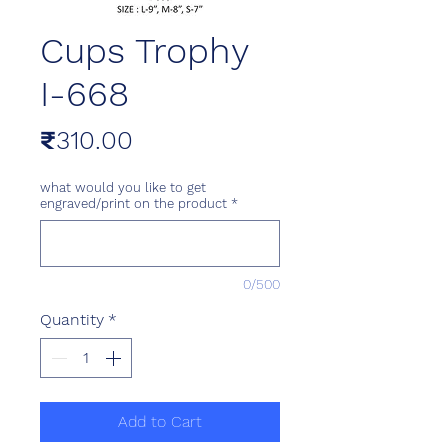
Cups Trophy
I-668
Price
₹310.00
what would you like to get
engraved/print on the product
*
0/500
Quantity
*
Add to Cart