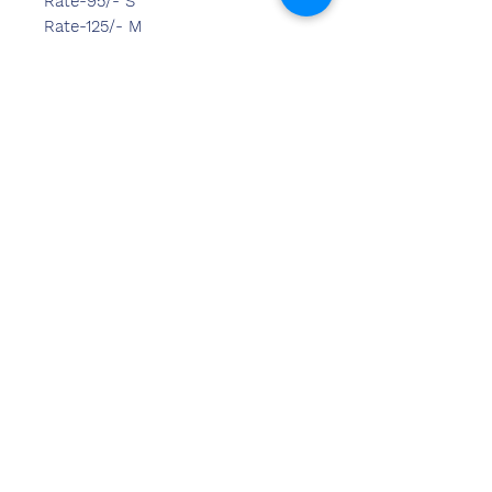
Rate-95/- S
Rate-125/- M
Rate-155/- L
ನಮ್ಮನ್ನು
ಸಂಪರ್ಕಿಸಿ
ಸಂದೀಪ್ ಬನ್ಸಾಲ್ (BE,MBA)
ಚೆಮ್ಝೋನ್ ಇಂಡಿಯಾ
ಕಚೇರಿ ವಿಳಾಸ:
269 ಮತ್ತು 270 ವರ್ಧಮಾನ್ ಕ್ರೌನ್ ಮಾಲ್
ಪ್ಲಾಟ್ ಸಂಖ್ಯೆ 2, ಸೆಕ್ಟರ್-19. ದ್ವಾರಕಾ
ಹೊಸ ದೆಹಲಿ-110075
Ph-
8178152173
,
7065200940
ಇಮೇಲ್- sandeepbansal174@gmail.com
ಶೋರೂಂ ವಿಳಾಸ:
179, ವರ್ಧಮಾನ್ ಕ್ರೌನ್ ಮಾಲ್
ಪ್ಲಾಟ್ ಸಂಖ್ಯೆ 2, ಸೆಕ್ಟರ್-19. ದ್ವಾರಕಾ
ಹೊಸ ದೆಹಲಿ-110075