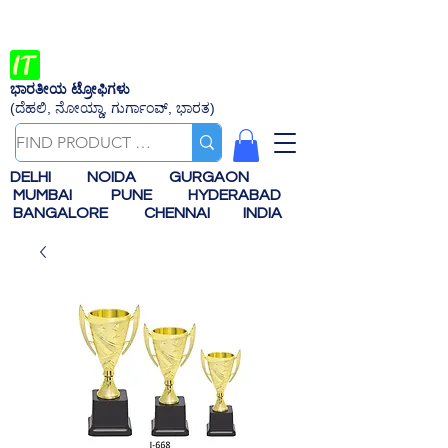
ಭಾರತೀಯ ಟ್ರೋಫಿಗಳು
(ದೆಹಲಿ, ನೋಯ್ಡಾ, ಗುರ್ಗಾಂವ್, ಭಾರತ)
DELHI
NOIDA
GURGAON
MUMBAI
PUNE
HYDERABAD
BANGALORE
CHENNAI
INDIA