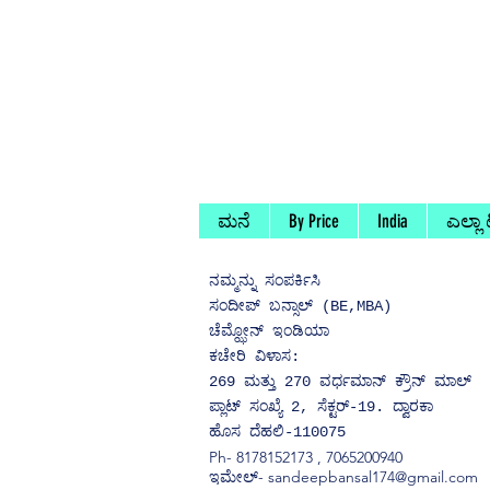
ಮನೆ
By Price
India
ಎಲ್ಲಾ
ನಮ್ಮನ್ನು
ಸಂಪರ್ಕಿಸಿ
ಸಂದೀಪ್ ಬನ್ಸಾಲ್ (BE,MBA)
ಚೆಮ್ಝೋನ್ ಇಂಡಿಯಾ
ಕಚೇರಿ ವಿಳಾಸ:
269 ಮತ್ತು 270 ವರ್ಧಮಾನ್ ಕ್ರೌನ್ ಮಾಲ್
ಪ್ಲಾಟ್ ಸಂಖ್ಯೆ 2, ಸೆಕ್ಟರ್-19. ದ್ವಾರಕಾ
ಹೊಸ ದೆಹಲಿ-110075
Ph-
8178152173
,
7065200940
ಇಮೇಲ್- sandeepbansal174@gmail.com