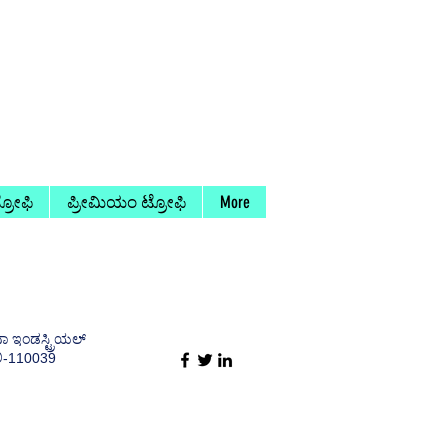
ರೋಫಿ
ಪ್ರೀಮಿಯಂ ಟ್ರೋಫಿ
More
ಾ ಇಂಡಸ್ಟ್ರಿಯಲ್
ಿ-110039