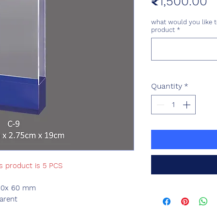
P
₹1,500.00
what would you like t
product
*
Quantity
*
s product is 5 PCS
 60x 60 mm
arent