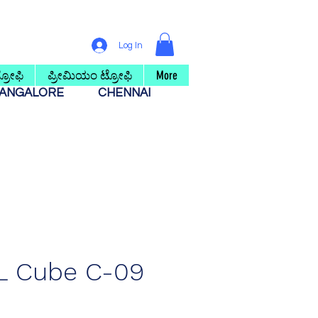
Log In
ರೋಫಿ
ಪ್ರೀಮಿಯಂ ಟ್ರೋಫಿ
More
ANGALORE
CHENNAI
L Cube C-09