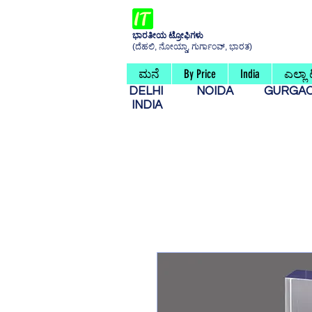
ಭಾರತೀಯ ಟ್ರೋಫಿಗಳು
(ದೆಹಲಿ, ನೋಯ್ಡಾ, ಗುರ್ಗಾಂವ್, ಭಾರತ)
ಮನೆ
By Price
India
ಎಲ್ಲಾ
DELHI
NOIDA
GURG
INDIA