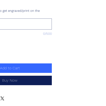
rice
o get engraved/print on the
0/500
Add to Cart
Buy Now