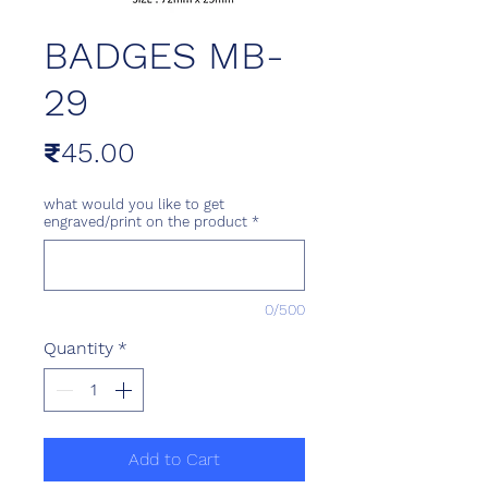
BADGES MB-
29
Price
₹45.00
what would you like to get
engraved/print on the product
*
0/500
Quantity
*
Add to Cart