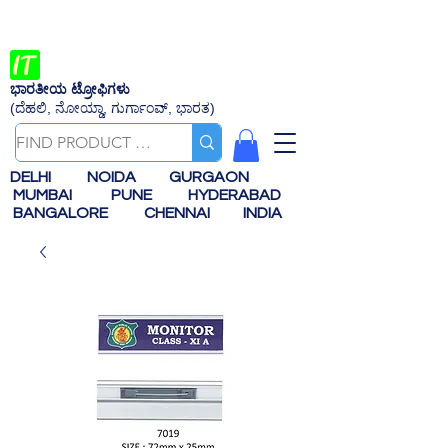
ಭಾರತೀಯ ಟ್ರೋಫಿಗಳು
(ದೆಹಲಿ, ನೋಯ್ಡಾ, ಗುರ್ಗಾಂವ್, ಭಾರತ)
DELHI
NOIDA
GURGAON
MUMBAI
PUNE
HYDERABAD
BANGALORE
CHENNAI
INDIA