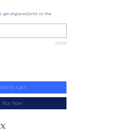
ce
o get engraved/print on the
0/500
Add to Cart
Buy Now