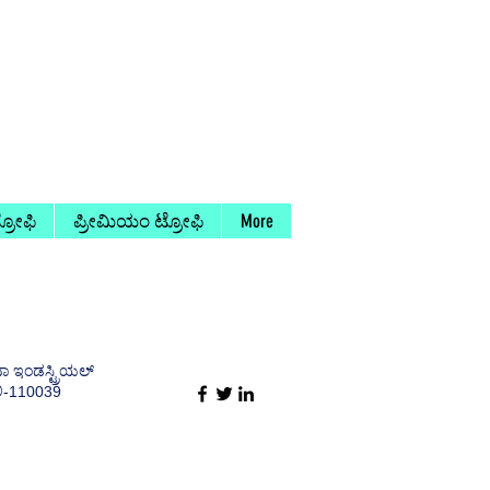
ರೋಫಿ
ಪ್ರೀಮಿಯಂ ಟ್ರೋಫಿ
More
ಾ ಇಂಡಸ್ಟ್ರಿಯಲ್
ಿ-110039