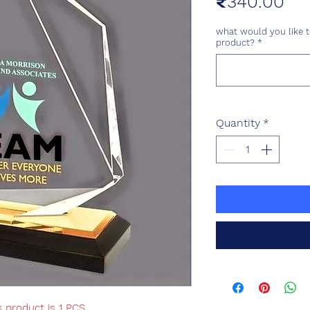
Pri
₹340.00
what would you like t
product?
*
Quantity
*
s product is 1 PCS