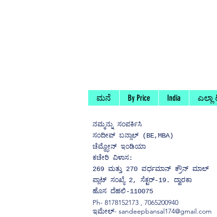
ಮನೆ
By Price
India
ಎಲ್ಲಾ
ನಮ್ಮನ್ನು
ಸಂಪರ್ಕಿಸಿ
ಸಂದೀಪ್ ಬನ್ಸಾಲ್ (BE,MBA)
ಚೆಮ್ಝೋನ್ ಇಂಡಿಯಾ
ಕಚೇರಿ ವಿಳಾಸ:
269 ಮತ್ತು 270 ವರ್ಧಮಾನ್ ಕ್ರೌನ್ ಮಾಲ್
ಪ್ಲಾಟ್ ಸಂಖ್ಯೆ 2, ಸೆಕ್ಟರ್-19. ದ್ವಾರಕಾ
ಹೊಸ ದೆಹಲಿ-110075
Ph-
8178152173
,
7065200940
ಇಮೇಲ್- sandeepbansal174@gmail.com