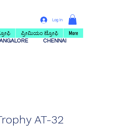
Log In
ರೋಫಿ
ಪ್ರೀಮಿಯಂ ಟ್ರೋಫಿ
More
ANGALORE
CHENNAI
Trophy AT-32