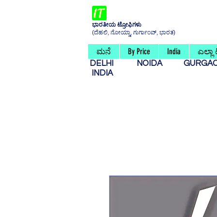
ಭಾರತೀಯ ಟ್ರೋಫಿಗಳು
(ದೆಹಲಿ, ನೋಯ್ಡಾ, ಗುರ್ಗಾಂವ್, ಭಾರತ)
ಮನೆ
By Price
India
ಎಲ್ಲಾ
DELHI
NOIDA
GURG
INDIA