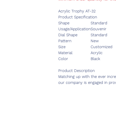
Acrylic Trophy AT-32
Product Specification
Shape
Standard
Usage/Application
Souvenir
Dial Shape
Standard
Pattern
New
Size
Customized
Material
Acrylic
Color
Black
Product Description
Matching up with the ever incr
our company is engaged in provi