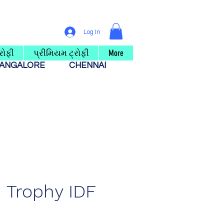
Log In
રોફી
પ્રીમિયમ ટ્રોફી
More
ANGALORE
CHENNAI
Trophy IDF