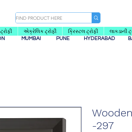
ટ્રોફી
એક્રેલિક ટ્રોફી
ક્રિસ્ટલ ટ્રોફી
લાકડાની ટ્
AON
MUMBAI
PUNE
HYDERABAD
B
Wooden 
-297