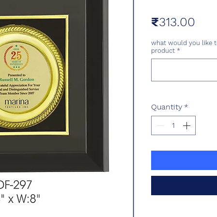
Pri
₹313.00
what would you like t
product
*
Quantity
*