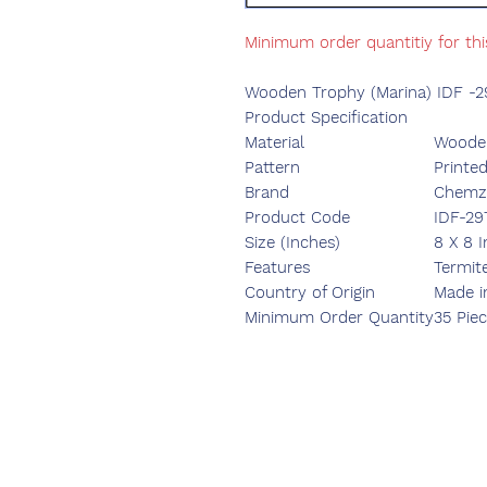
Minimum order quantitiy for th
Wooden Trophy (Marina) IDF -2
Product Specification
Material
Woode
Pattern
Printe
Brand
Chemzo
Product Code
IDF-29
Size (Inches)
8 X 8 
Features
Termit
Country of Origin
Made i
Minimum Order Quantity
35 Pie