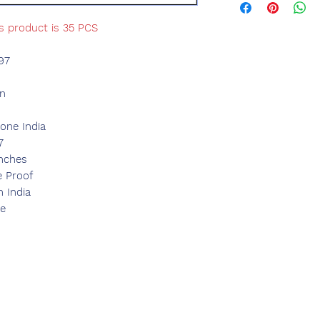
is product is 35 PCS
97
n
d
ne India
7
Inches
e Proof
n India
ce