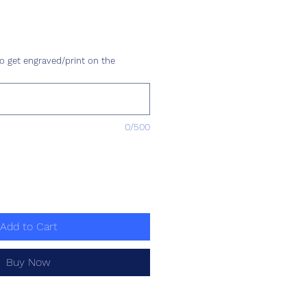
ce
o get engraved/print on the
0/500
Add to Cart
Buy Now