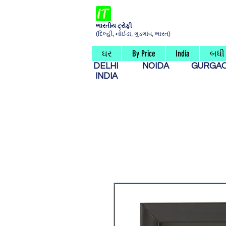
ભારતીય ટ્રોફી
(દિલ્હી, નોઈડા, ગુડગાંવ, ભારત)
ઘર
By Price
India
બધી 
DELHI
NOIDA
GURG
INDIA