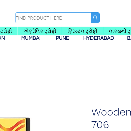
ટ્રોફી
એક્રેલિક ટ્રોફી
ક્રિસ્ટલ ટ્રોફી
લાકડાની ટ્
AON
MUMBAI
PUNE
HYDERABAD
B
Wooden 
706