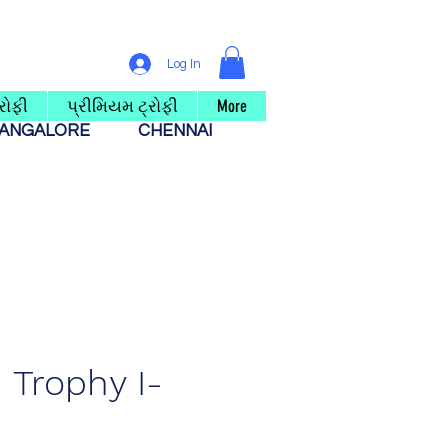
Log In
રોફી
પ્રીમિયમ ટ્રોફી
More
ANGALORE
CHENNAI
Trophy I-