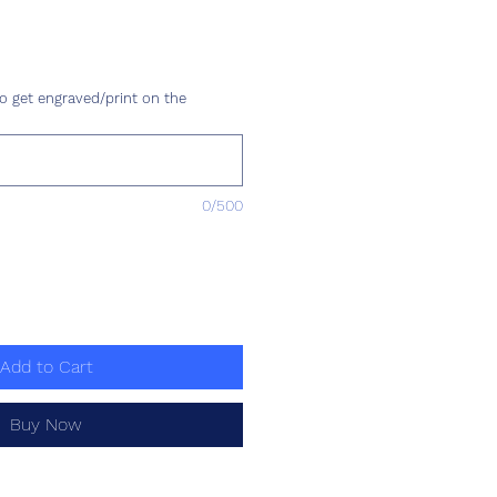
e
o get engraved/print on the
0/500
Add to Cart
Buy Now