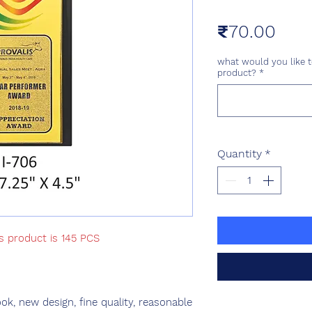
Pric
₹70.00
what would you like t
product?
*
Quantity
*
s product is 145 PCS
ok, new design, fine quality, reasonable