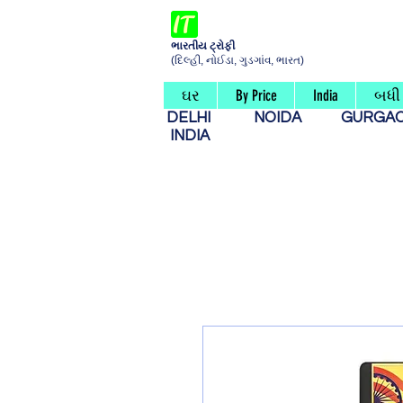
ભારતીય ટ્રોફી
(દિલ્હી, નોઈડા, ગુડગાંવ, ભારત)
ઘર
By Price
India
બધી 
DELHI
NOIDA
GURG
INDIA