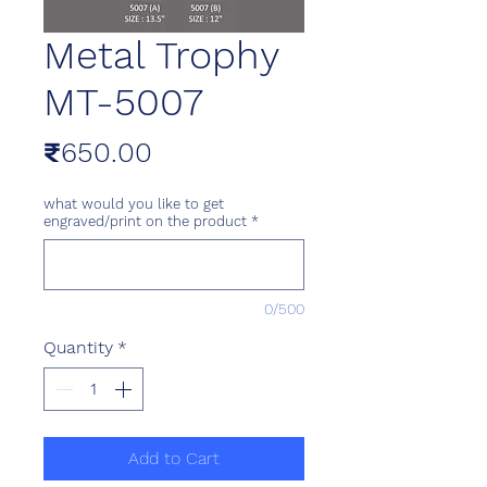
Metal Trophy
MT-5007
Price
₹650.00
what would you like to get
engraved/print on the product
*
0/500
Quantity
*
Add to Cart