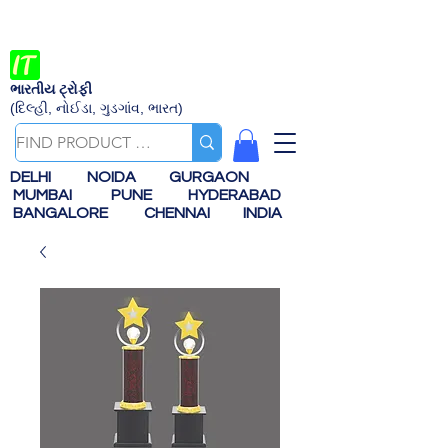
ભારતીય ટ્રોફી
(દિલ્હી, નોઈડા, ગુડગાંવ, ભારત)
DELHI
NOIDA
GURGAON
MUMBAI
PUNE
HYDERABAD
BANGALORE
CHENNAI
INDIA