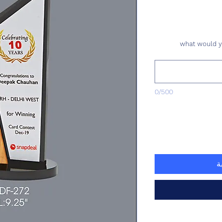
what would yo
0/500
ة