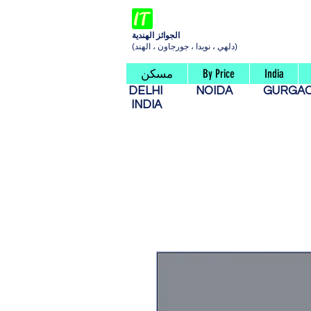
الجوائز الهندية
(دلهي ، نويدا ، جورجاون ، الهند)
India
By Price
مسكن
DELHI
NOIDA
GURG
INDIA