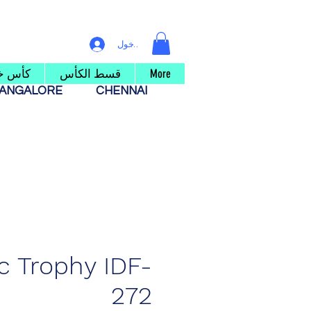
تسجيل الدخول
More
قسط الكأس
كأس خ
ANGALORE
CHENNAI
ic Trophy IDF-
272