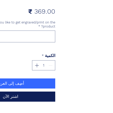
السعر
u like to get engraved/print on the
*
product?
الكمية
*
أضِف إلى العرب
اشترِ الآن