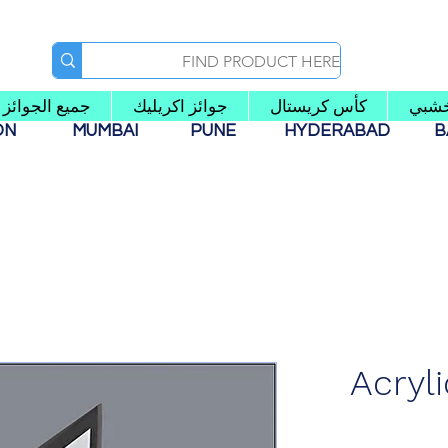
شبي
كأس كريستال
جوائز اكريليك
جميع الجوائز
AON
MUMBAI
PUNE
HYDERABAD
B
Acryl