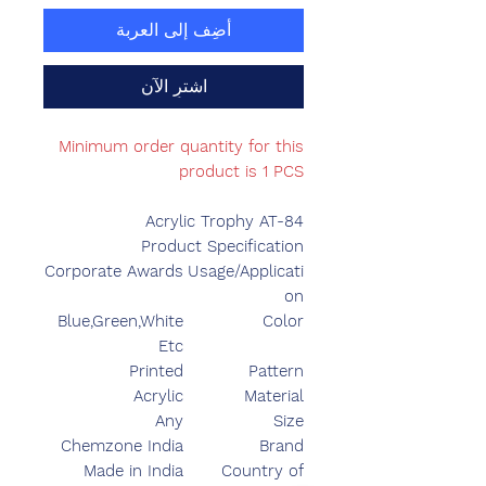
أضِف إلى العربة
اشترِ الآن
Minimum order quantity for this
product is 1 PCS
Acrylic Trophy AT-84
Product Specification
Corporate Awards
Usage/Applicati
on
Blue,Green,White
Color
Etc
Printed
Pattern
Acrylic
Material
Any
Size
Chemzone India
Brand
Made in India
Country of