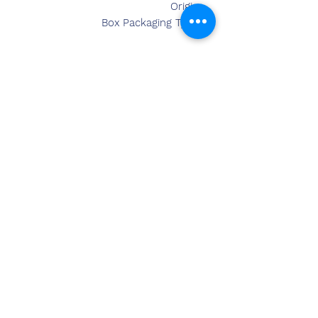
Origin
Box
Packaging Type
Product Description
We,Crystal Talent ourselves as
eminent firms engaged in
Manufacturing, Trading, Retailing
and Wholesaling a wide range
of Acrylic Digital Award Trophy .
اتصل
بنا
سانديب بانسال (BE ، MBA)
شيمزون الهند
عنوان المكتب:
269 و 270 تاج مول
قطعة 2 قطاع 19
نيو دلهي 110075
هاتف- 8178152173
،
7065200940
البريد الإلكتروني-
sandeepbansal174@gmail.com