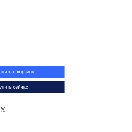
на
авить в корзину
упить сейчас