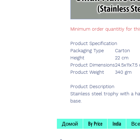
Minimum order quantitiy for th
Product Specification
Packaging Type
Carton
Height
22 cm
Product Dimensions
24.5x11x7.5
Product Weight
340 gm
Product Description
Stainless steel trophy with a h
base.
Домой
By Price
India
Все