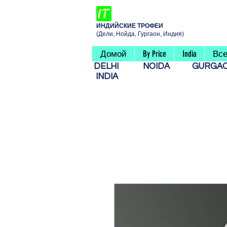
ИНДИЙСКИЕ ТРОФЕИ
(Дели, Нойда, Гургаон, Индия)
Домой
By Price
India
Все
DELHI
NOIDA
GURG
INDIA