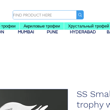
 трофеи
Акриловые трофеи
Хрустальный трофей
AON
MUMBAI
PUNE
HYDERABAD
B
SS Smal
trophy 