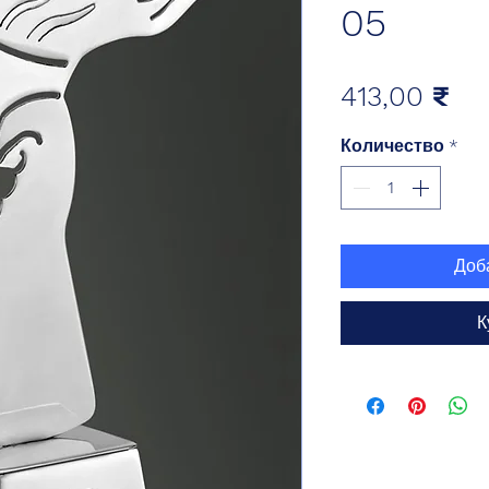
05
Це
413,00 ₹
Количество
*
Доб
К