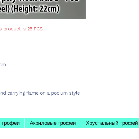
is product is 25 PCS
 cm
and carrying flame on a podium style
 трофеи
Акриловые трофеи
Хрустальный трофей