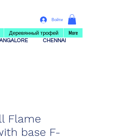
Войти
Деревянный трофей
More
ANGALORE
CHENNAI
l Flame
with base F-