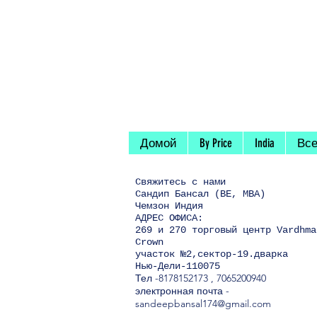
Домой
By Price
India
Все
Свяжитесь
с нами
Сандип Бансал (BE, MBA)
Чемзон Индия
АДРЕС ОФИСА:
269 и 270 торговый центр Vardhma
Crown
участок №2,сектор-19.дварка
Нью-Дели-110075
Тел
-8178152173
,
7065200940
электронная почта -
sandeepbansal174@gmail.com