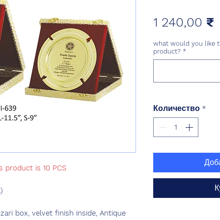
1 240,00 ₹
what would you like t
product?
*
Количество
*
Доб
s product is 10 PCS
К
)
ri box, velvet finish inside, Antique