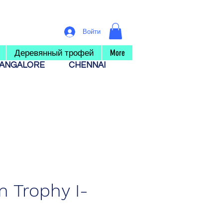
Войти
Деревянный трофей
More
ANGALORE
CHENNAI
 Trophy I-