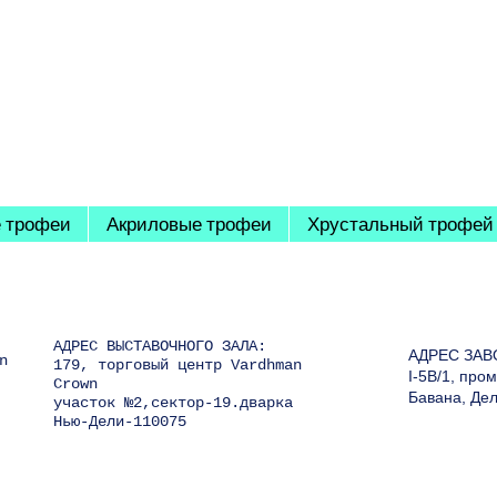
 трофеи
Акриловые трофеи
Хрустальный трофей
АДРЕС ВЫСТАВОЧНОГО ЗАЛА:
АДРЕС ЗАВ
n
179, торговый центр Vardhman
I-5B/1, пр
Crown
Бавана, Де
участок №2,сектор-19.дварка
Нью-Дели-110075