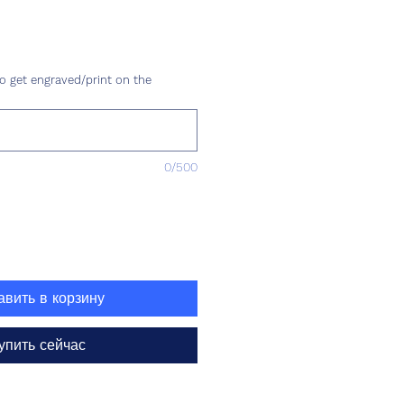
Цена
o get engraved/print on the
0/500
авить в корзину
упить сейчас