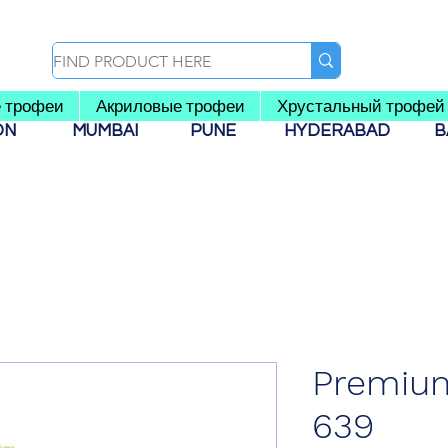
 трофеи
Акриловые трофеи
Хрустальный трофей
AON
MUMBAI
PUNE
HYDERABAD
B
Premium
639