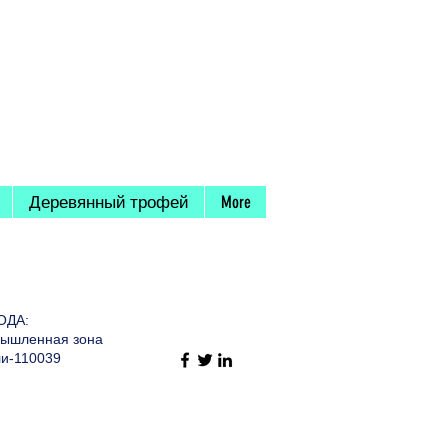
Деревянный трофей
More
ОДА:
омышленная зона
ли-110039