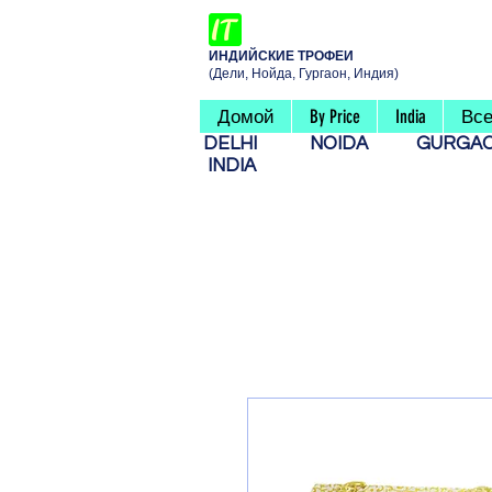
ИНДИЙСКИЕ ТРОФЕИ
(Дели, Нойда, Гургаон, Индия)
Домой
By Price
India
Все
DELHI
NOIDA
GURG
INDIA