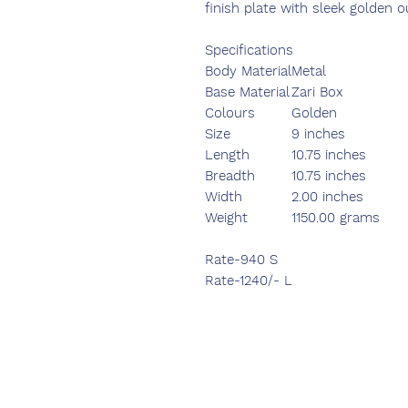
finish plate with sleek golden
Specifications
Body Material
Metal
Base Material
Zari Box
Colours
Golden
Size
9 inches
Length
10.75 inches
Breadth
10.75 inches
Width
2.00 inches
Weight
1150.00 grams
Rate-940 S
Rate-1240/- L