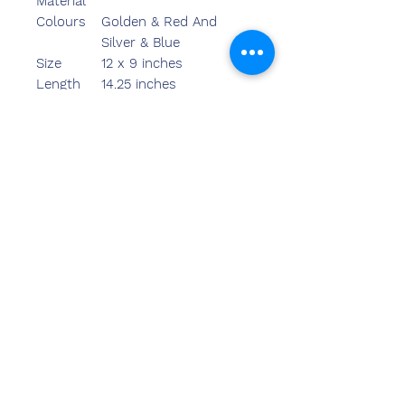
Material
Colours
Golden & Red And
Silver & Blue
Size
12 x 9 inches
Length
14.25 inches
Breadth
11.00 inches
Width
2.00 inches
Weight
1280.00 grams
Свяжитесь
с нами
Сандип Бансал (BE, MBA)
Чемзон Индия
АДРЕС ОФИСА:
269 и 270 торговый центр Vardhman
Crown
участок №2,сектор-19.дварка
Нью-Дели-110075
Тел
-8178152173
,
7065200940
электронная почта -
sandeepbansal174@gmail.com