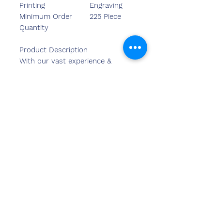
Printing
Engraving
Minimum Order
225 Piece
Quantity
Product Description
With our vast experience &
knowledge in this field, we are
engaged in providing a quality-
assured range of Medal.
Свяжитесь
с нами
Сандип Бансал (BE, MBA)
Чемзон Индия
АДРЕС ОФИСА:
269 и 270 торговый центр Vardhman
Crown
участок №2,сектор-19.дварка