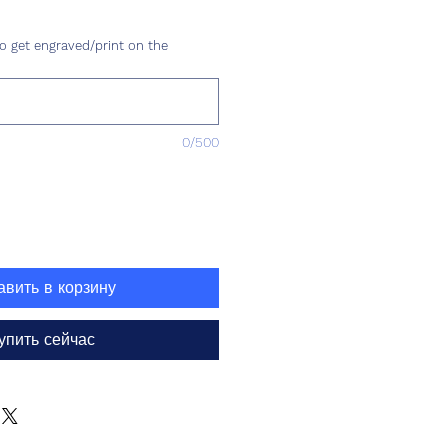
ена
o get engraved/print on the
0/500
авить в корзину
упить сейчас