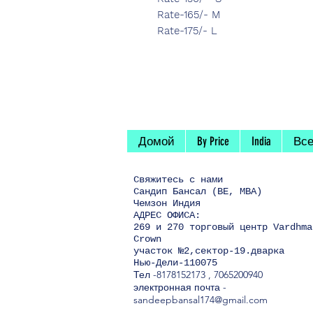
Rate-165/- M
Rate-175/- L
Домой
By Price
India
Все
Свяжитесь
с нами
Сандип Бансал (BE, MBA)
Чемзон Индия
АДРЕС ОФИСА:
269 и 270 торговый центр Vardhma
Crown
участок №2,сектор-19.дварка
Нью-Дели-110075
Тел
-8178152173
,
7065200940
электронная почта -
sandeepbansal174@gmail.com