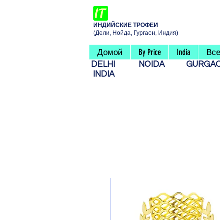
ИНДИЙСКИЕ ТРОФЕИ
(Дели, Нойда, Гургаон, Индия)
Домой
By Price
India
Все
DELHI
NOIDA
GURG
INDIA