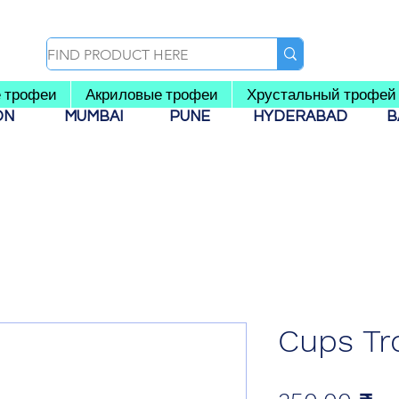
 трофеи
Акриловые трофеи
Хрустальный трофей
AON
MUMBAI
PUNE
HYDERABAD
B
Cups Tr