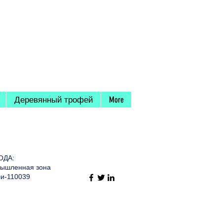
Деревянный трофей
More
ОДА:
омышленная зона
ли-110039