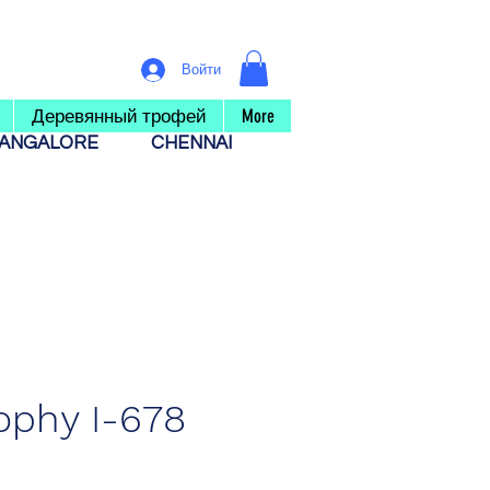
Войти
Деревянный трофей
More
ANGALORE
CHENNAI
ophy I-678