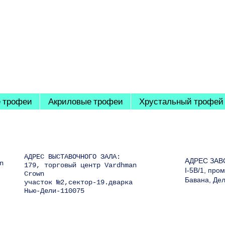
 трофеи
Акриловые трофеи
Хрустальный трофей
АДРЕС ВЫСТАВОЧНОГО ЗАЛА:
АДРЕС ЗАВ
n
179, торговый центр Vardhman
I-5B/1, пр
Crown
Бавана, Де
участок №2,сектор-19.дварка
Нью-Дели-110075