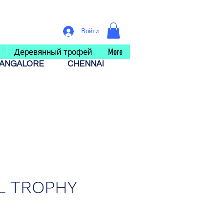
Войти
Деревянный трофей
More
ANGALORE
CHENNAI
L TROPHY