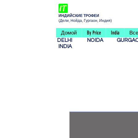
ИНДИЙСКИЕ ТРОФЕИ
(Дели, Нойда, Гургаон, Индия)
Домой
By Price
India
Все
DELHI
NOIDA
GURG
INDIA