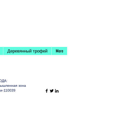
Деревянный трофей
More
ОДА:
омышленная зона
ли-110039