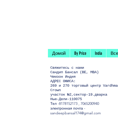
Домой
By Price
India
Все
Свяжитесь
с нами
Сандип Бансал (BE, MBA)
Чемзон Индия
АДРЕС ОФИСА:
269 и 270 торговый центр Vardhma
Crown
участок №2,сектор-19.дварка
Нью-Дели-110075
Тел
-8178152173
,
7065200940
электронная почта -
sandeepbansal174@gmail.com