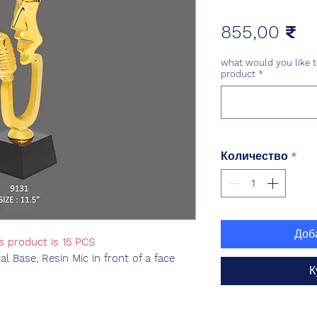
Ц
855,00 ₹
what would you like t
product
*
Количество
*
Доб
s product is 15 PCS
l Base, Resin Mic in front of a face
К