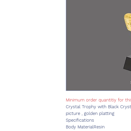
Minimum order quantitiy for thi
Crystal Trophy with Black Crysta
picture , golden platting
Specifications
Body Material
Resin