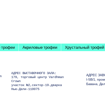
 трофеи
Акриловые трофеи
Хрустальный трофей
АДРЕС ВЫСТАВОЧНОГО ЗАЛА:
АДРЕС ЗАВ
n
179, торговый центр Vardhman
I-5B/1, пр
Crown
Бавана, Де
участок №2,сектор-19.дварка
Нью-Дели-110075