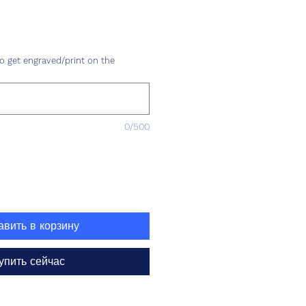
ена
o get engraved/print on the
0/500
авить в корзину
упить сейчас