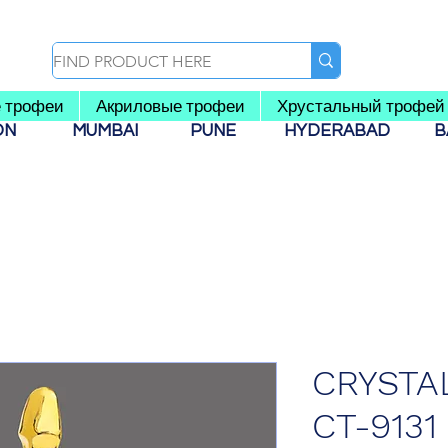
 трофеи
Акриловые трофеи
Хрустальный трофей
AON
MUMBAI
PUNE
HYDERABAD
B
CRYSTA
CT-9131