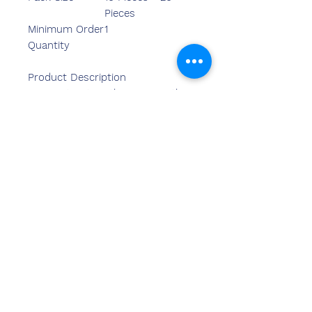
Pieces
Minimum Order
1
Quantity
Product Description
Being a trustworthy name in the
industry, we are able to offer a
superior quality array of Acrylic
Award to our patrons.
Свяжитесь
с нами
Сандип Бансал (BE, MBA)
Чемзон Индия
АДРЕС ОФИСА:
269 и 270 торговый центр Vardhman
Crown
участок №2,сектор-19.дварка
Нью-Дели-110075