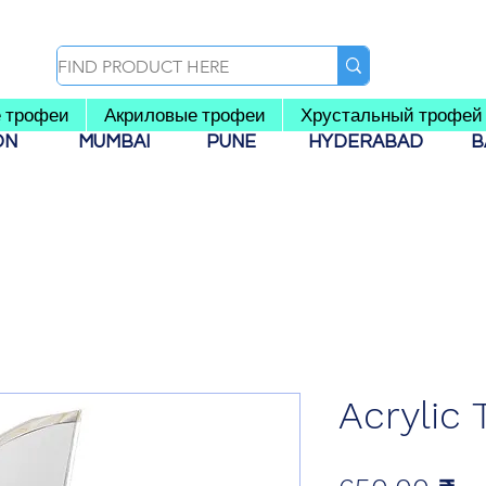
 трофеи
Акриловые трофеи
Хрустальный трофей
AON
MUMBAI
PUNE
HYDERABAD
B
Acrylic 