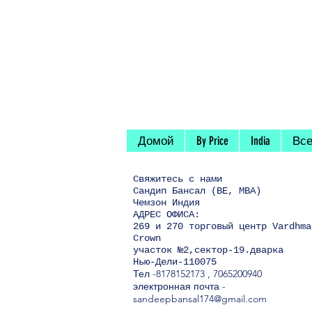
Домой
By Price
India
Все
Свяжитесь
с нами
Сандип Бансал (BE, MBA)
Чемзон Индия
АДРЕС ОФИСА:
269 и 270 торговый центр Vardhma
Crown
участок №2,сектор-19.дварка
Нью-Дели-110075
Тел
-8178152173
,
7065200940
электронная почта -
sandeepbansal174@gmail.com