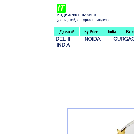
ИНДИЙСКИЕ ТРОФЕИ
(Дели, Нойда, Гургаон, Индия)
Домой
By Price
India
Все
DELHI
NOIDA
GURG
INDIA