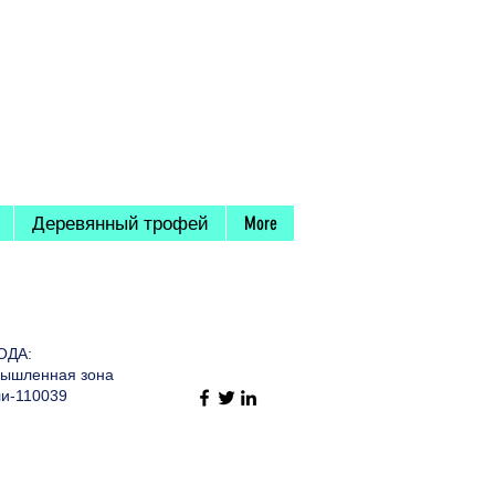
Деревянный трофей
More
ОДА:
омышленная зона
ли-110039