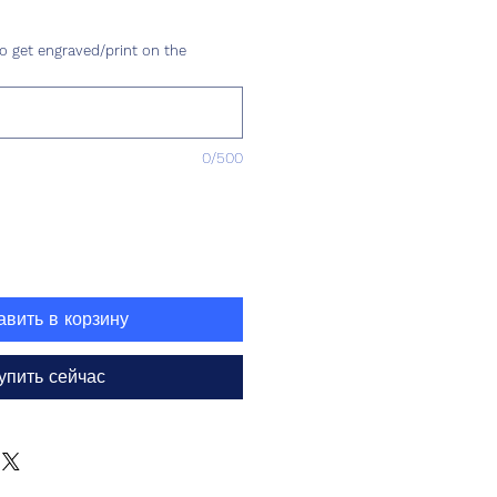
ена
o get engraved/print on the
0/500
авить в корзину
упить сейчас