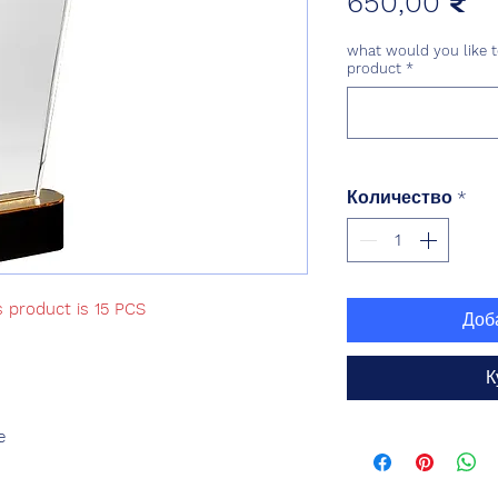
Ц
650,00 ₹
what would you like t
product
*
Количество
*
s product is 15 PCS
Доб
К
e