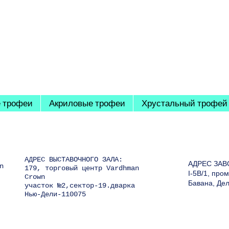
 трофеи
Акриловые трофеи
Хрустальный трофей
АДРЕС ВЫСТАВОЧНОГО ЗАЛА:
АДРЕС ЗАВ
n
179, торговый центр Vardhman
I-5B/1, пр
Crown
Бавана, Де
участок №2,сектор-19.дварка
Нью-Дели-110075